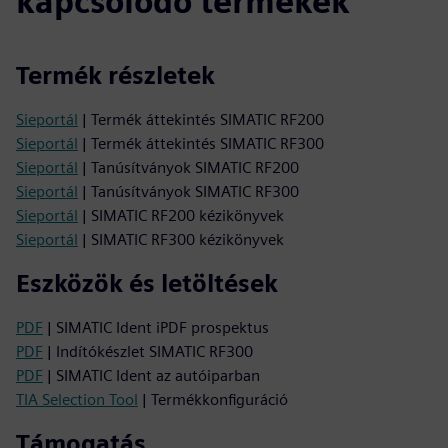
kapcsolódó termékek
Termék részletek
Sieportál
| Termék áttekintés SIMATIC RF200
Sieportál
| Termék áttekintés SIMATIC RF300
Sieportál
| Tanúsítványok SIMATIC RF200
Sieportál
| Tanúsítványok SIMATIC RF300
Sieportál
| SIMATIC RF200 kézikönyvek
Sieportál
| SIMATIC RF300 kézikönyvek
Eszközök és letöltések
PDF
| SIMATIC Ident iPDF prospektus
PDF
| Indítókészlet SIMATIC RF300
PDF
| SIMATIC Ident az autóiparban
TIA Selection Tool
| Termékkonfiguráció
Támogatás