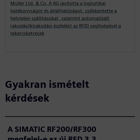
Muller Ltd. & Co. A KG javította a logisztikai
hatékonyságot és átláthatóságot, csökkentette a
helytelen szállításokat, valamint automatizált
rakodási/kirakodási észlelést az RFID segítségével a
tekercsketrecek
Gyakran ismételt
kérdések
A SIMATIC RF200/RF300
megfelel-e az új RED 3.3