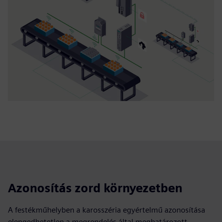
Azonosítás zord környezetben
A festékműhelyben a karosszéria egyértelmű azonosítása
elengedhetetlen a megrendelés által meghatározott