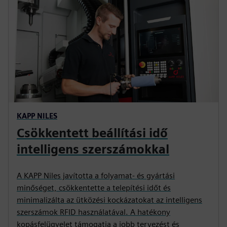
KAPP NILES
Csökkentett beállítási idő
intelligens szerszámokkal
A KAPP Niles javította a folyamat- és gyártási
minőséget, csökkentette a telepítési időt és
minimalizálta az ütközési kockázatokat az intelligens
szerszámok RFID használatával. A hatékony
kopásfelügyelet támogatja a jobb tervezést és