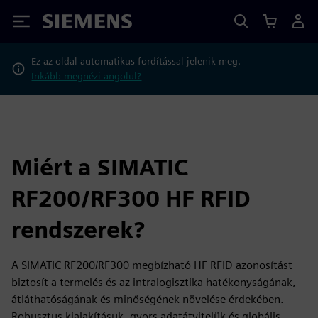
Siemens
Ez az oldal automatikus fordítással jelenik meg.
Inkább megnézi angolul?
Miért a SIMATIC
RF200/RF300 HF RFID
rendszerek?
A SIMATIC RF200/RF300 megbízható HF RFID azonosítást
biztosít a termelés és az intralogisztika hatékonyságának,
átláthatóságának és minőségének növelése érdekében.
Robusztus kialakításuk, gyors adatátvitelük és globális