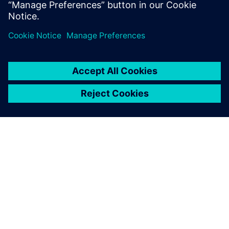
Az üzemek, rendszerek, gépek és hálózatok
kiberfenyegetésekkel szembeni védelme érdekében egy
holisztikus, korszerű ipari biztonsági koncepció
megvalósítására és folyamatos fenntartására van szükség.
A Siemens termékei és megoldásai egy ilyen koncepció
egyetlen elemét alkotják. Az ipari biztonságról további
információkért, kérjük, látogasson el.
További információk