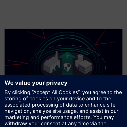
Cybersecurity az ipar számára
Security információk