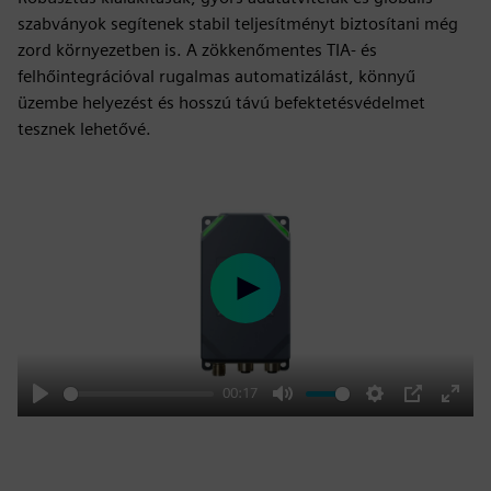
szabványok segítenek stabil teljesítményt biztosítani még
zord környezetben is. A zökkenőmentes TIA- és
felhőintegrációval rugalmas automatizálást, könnyű
üzembe helyezést és hosszú távú befektetésvédelmet
tesznek lehetővé.
Play
00:17
Play
Mute
Settings
PIP
Enter
fulls