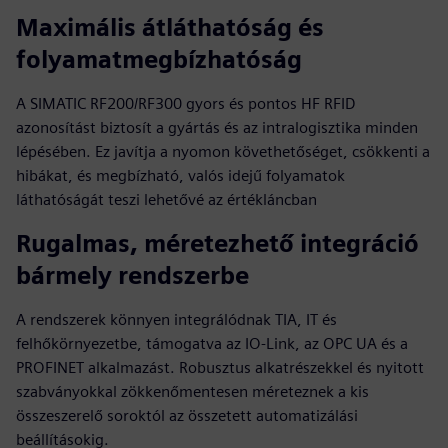
Maximális átláthatóság és
folyamatmegbízhatóság
A SIMATIC RF200/RF300 gyors és pontos HF RFID
azonosítást biztosít a gyártás és az intralogisztika minden
lépésében. Ez javítja a nyomon követhetőséget, csökkenti a
hibákat, és megbízható, valós idejű folyamatok
láthatóságát teszi lehetővé az értékláncban
Rugalmas, méretezhető integráció
bármely rendszerbe
A rendszerek könnyen integrálódnak TIA, IT és
felhőkörnyezetbe, támogatva az IO-Link, az OPC UA és a
PROFINET alkalmazást. Robusztus alkatrészekkel és nyitott
szabványokkal zökkenőmentesen méreteznek a kis
összeszerelő soroktól az összetett automatizálási
beállításokig.