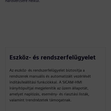
hardvercsere nélkül.
Eszköz- és rendszerfelügyelet
Az eszköz- és rendszerfelügyelet biztosítja a
rendszerek manuális és automatizált vezérlését
indítás/leállítási funkciókkal. A SICAM-HMI
irányítópultjai megjelenítik az üzem állapotát,
amelyet naplózás, esemény- és riasztási listák,
valamint trendnézetek támogatnak.