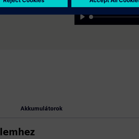
Play
Akkumulátorok
elemhez