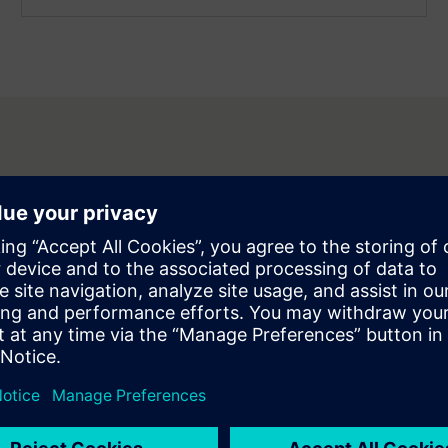
ly a SICAM 8
láris vezérlőplatformon belül
seteket.