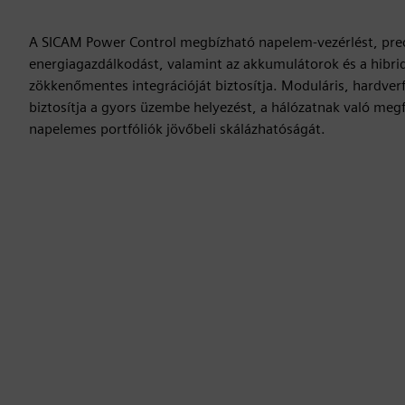
A SICAM Power Control megbízható napelem-vezérlést, precí
energiagazdálkodást, valamint az akkumulátorok és a hibrid
zökkenőmentes integrációját biztosítja. Moduláris, hardverf
biztosítja a gyors üzembe helyezést, a hálózatnak való megf
napelemes portfóliók jövőbeli skálázhatóságát.