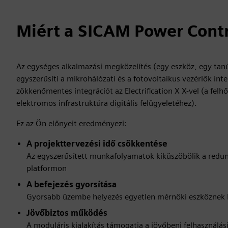
Miért a SICAM Power Cont
Az egységes alkalmazási megközelítés (egy eszköz, egy tan
egyszerűsíti a mikrohálózati és a fotovoltaikus vezérlők int
zökkenőmentes integrációt az Electrification X X-vel (a felh
elektromos infrastruktúra digitális felügyeletéhez).
Ez az Ön előnyeit eredményezi:
A projekttervezési idő csökkentése
Az egyszerűsített munkafolyamatok kiküszöbölik a redu
platformon
A befejezés gyorsítása
Gyorsabb üzembe helyezés egyetlen mérnöki eszköznek
Jövőbiztos működés
A moduláris kialakítás támogatja a jövőbeni felhasználás