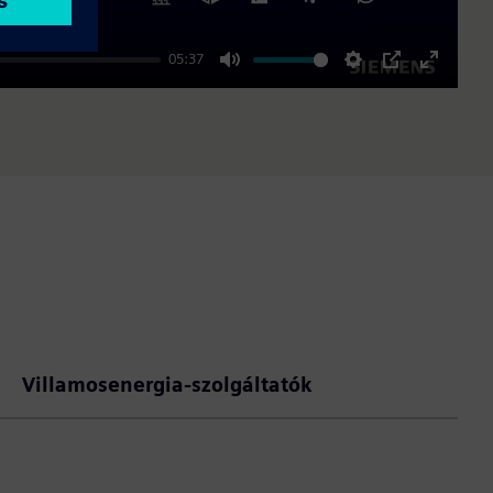
05:37
Mute
Settings
PIP
Enter
fullscre
Villamosenergia-szolgáltatók