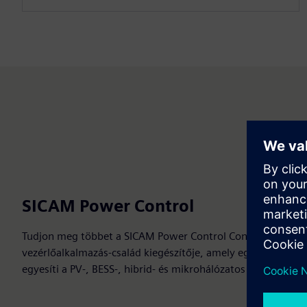
SICAM Power Control
Tudjon meg többet a SICAM Power Control Control-ról, ame
vezérlőalkalmazás-család kiegészítője, amely egyetlen modu
egyesíti a PV-, BESS-, hibrid- és mikrohálózatos használati e