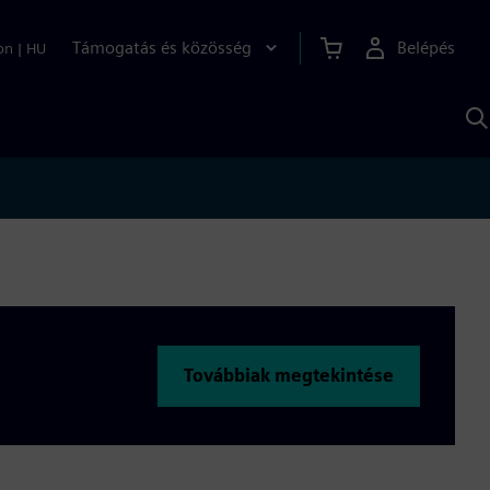
Támogatás és közösség
Belépés
on
|
HU
K
S
s
Továbbiak megtekintése