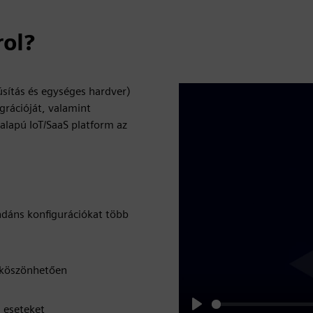
rol?
úsítás és egységes hardver)
egrációját, valamint
őalapú IoT/SaaS platform az
ndáns konfigurációkat több
 köszönhetően
i eseteket