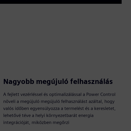
Mute
Enable
Settings
PIP
Enter
captions
fullscre
Nagyobb megújuló felhasználás
A fejlett vezérléssel és optimalizálással a Power Control
növeli a megújuló megújuló felhasználást azáltal, hogy
valós időben egyensúlyozza a termelést és a keresletet,
lehetővé téve a helyi környezetbarát energia
integrációját, miközben megőrzi