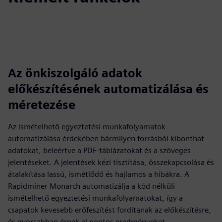
Az önkiszolgáló adatok
előkészítésének automatizálása és
méretezése
Az ismételhető egyeztetési munkafolyamatok
automatizálása érdekében bármilyen forrásból kibonthat
adatokat, beleértve a PDF-táblázatokat és a szöveges
jelentéseket. A jelentések kézi tisztítása, összekapcsolása és
átalakítása lassú, ismétlődő és hajlamos a hibákra. A
Rapidminer Monarch automatizálja a kód nélküli
ismételhető egyeztetési munkafolyamatokat, így a
csapatok kevesebb erőfeszítést fordítanak az előkészítésre,
és gyorsabban érnek el pontos eredményeket.