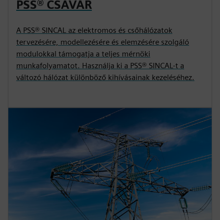
PSS® CSAVAR
A PSS® SINCAL az elektromos és csőhálózatok
tervezésére, modellezésére és elemzésére szolgáló
modulokkal támogatja a teljes mérnöki
munkafolyamatot. Használja ki a PSS® SINCAL-t a
változó hálózat különböző kihívásainak kezeléséhez.