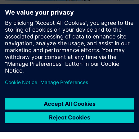
HÁLÓZATI SZOFTVER
PSS® E
A PSS® E Power Simulator lehetővé teszi olyan
elemzési funkciók elvégzését, mint az áramlás,
dinamika, rövidzárlat, készenléti helyzet, optimális
áramlás, feszültségstabilitás, átmeneti stabilitási
szimuláció, harmonika és idősoros áramlás.