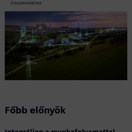
tranziensekhez
Főbb előnyök
Integráljon a munkafolyamattal