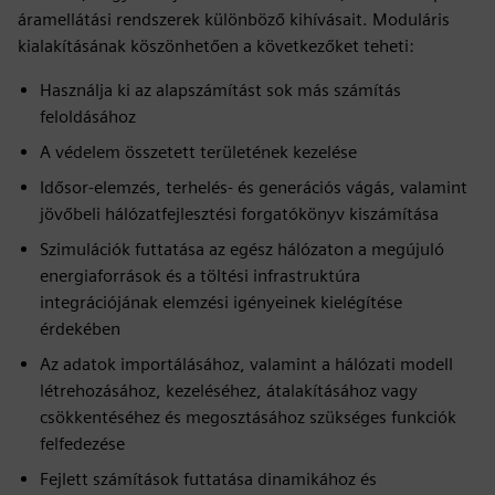
áramellátási rendszerek különböző kihívásait. Moduláris
kialakításának köszönhetően a következőket teheti:
Használja ki az alapszámítást sok más számítás
feloldásához
A védelem összetett területének kezelése
Idősor-elemzés, terhelés- és generációs vágás, valamint
jövőbeli hálózatfejlesztési forgatókönyv kiszámítása
Szimulációk futtatása az egész hálózaton a megújuló
energiaforrások és a töltési infrastruktúra
integrációjának elemzési igényeinek kielégítése
érdekében
Az adatok importálásához, valamint a hálózati modell
létrehozásához, kezeléséhez, átalakításához vagy
csökkentéséhez és megosztásához szükséges funkciók
felfedezése
Fejlett számítások futtatása dinamikához és