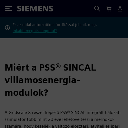
Siemens
Ez az oldal automatikus fordítással jelenik meg.
Inkább megnézi angolul?
Miért a PSS® SINCAL
villamosenergia-
modulok?
A Gridscale X részét képező PSS® SINCAL integrált hálózati
szimulátor több mint 20 éve lehetővé teszi a mérnökök
számára, hogy kezeljék a változó elosztási, átviteli és ipari