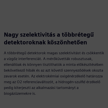
Nagy szelektivitás a többrétegű
detektoroknak köszönhetően
A többrétegű detektorok magas szelektivitást és csökkentik
a vízgőz interferenciát. A mérőküvetták robusztusak,
ellenállóak és könnyen tisztíthatók a minta előkészítésében
bekövetkező hibák és az azt követő szennyeződések okozta
zavarok esetén. Az elektrokémiai oxigénérzékelő határozza
meg az O2 referenciaváltozót, a hidrogén-szulfid érzékelő
pedig kiterjeszti az alkalmazási tartományt a
biogázüzemekre is.