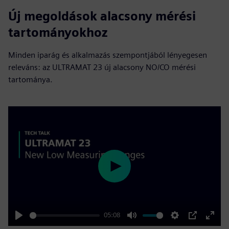
Új megoldások alacsony mérési
tartományokhoz
Minden iparág és alkalmazás szempontjából lényegesen
releváns: az ULTRAMAT 23 új alacsony NO/CO mérési
tartománya.
Play
05:08
Play
Mute
Settings
PIP
Enter