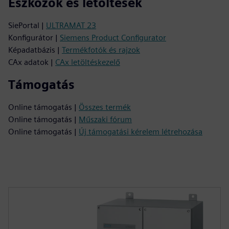
Eszközök és letöltések
SiePortal |
ULTRAMAT 23
Konfigurátor |
Siemens Product Configurator
Képadatbázis |
Termékfotók és rajzok
CAx adatok |
CAx letöltéskezelő
Támogatás
Online támogatás |
Összes termék
Online támogatás |
Műszaki fórum
Online támogatás |
Új támogatási kérelem létrehozása