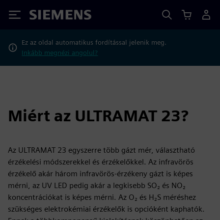
Siemens
Ez az oldal automatikus fordítással jelenik meg.
Inkább megnézi angolul?
Miért az ULTRAMAT 23?
Az ULTRAMAT 23 egyszerre több gázt mér, választható
érzékelési módszerekkel és érzékelőkkel. Az infravörös
érzékelő akár három infravörös-érzékeny gázt is képes
mérni, az UV LED pedig akár a legkisebb SO₂ és NO₂
koncentrációkat is képes mérni. Az O₂ és H₂S méréshez
szükséges elektrokémiai érzékelők is opcióként kaphatók.