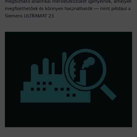
megbízható analitikai mérőeszközöket igényelnek, amelyek
megfizethetőek és könnyen használhatók — mint például a
Siemens ULTRAMAT 23.