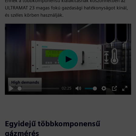
Ennek a többkomponensű kialakításnak köszönhetően az
ULTRAMAT 23 magas fokú gazdasági hatékonyságot kínál,
és széles körben használják.
Play
02:25
Play
Mute
Settings
PIP
Enter
fulls
Egyidejű többkomponensű
gázmérés