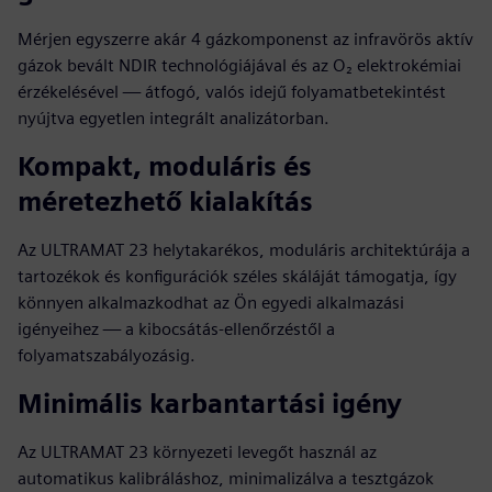
Mérjen egyszerre akár 4 gázkomponenst az infravörös aktív
gázok bevált NDIR technológiájával és az O₂ elektrokémiai
érzékelésével — átfogó, valós idejű folyamatbetekintést
nyújtva egyetlen integrált analizátorban.
Kompakt, moduláris és
méretezhető kialakítás
Az ULTRAMAT 23 helytakarékos, moduláris architektúrája a
tartozékok és konfigurációk széles skáláját támogatja, így
könnyen alkalmazkodhat az Ön egyedi alkalmazási
igényeihez — a kibocsátás-ellenőrzéstől a
folyamatszabályozásig.
Minimális karbantartási igény
Az ULTRAMAT 23 környezeti levegőt használ az
automatikus kalibráláshoz, minimalizálva a tesztgázok