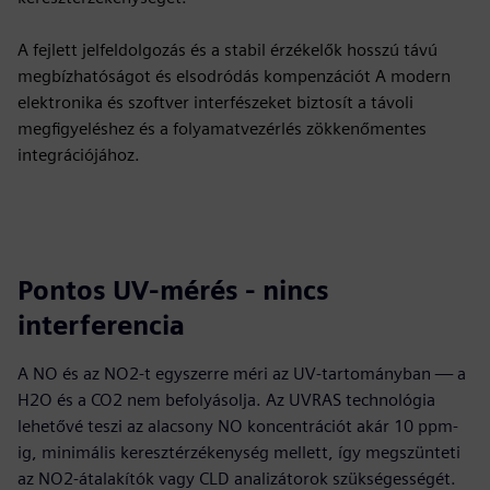
A fejlett jelfeldolgozás és a stabil érzékelők hosszú távú
megbízhatóságot és elsodródás kompenzációt A modern
elektronika és szoftver interfészeket biztosít a távoli
megfigyeléshez és a folyamatvezérlés zökkenőmentes
integrációjához.
Pontos UV-mérés - nincs
interferencia
A NO és az NO2-t egyszerre méri az UV-tartományban — a
H2O és a CO2 nem befolyásolja. Az UVRAS technológia
lehetővé teszi az alacsony NO koncentrációt akár 10 ppm-
ig, minimális keresztérzékenység mellett, így megszünteti
az NO2-átalakítók vagy CLD analizátorok szükségességét.