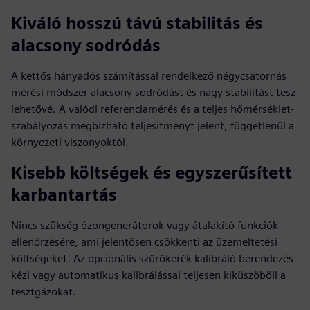
Kiváló hosszú távú stabilitás és
alacsony sodródás
A kettős hányadós számítással rendelkező négycsatornás
mérési módszer alacsony sodródást és nagy stabilitást tesz
lehetővé. A valódi referenciamérés és a teljes hőmérséklet-
szabályozás megbízható teljesítményt jelent, függetlenül a
környezeti viszonyoktól.
Kisebb költségek és egyszerűsített
karbantartás
Nincs szükség ózongenerátorok vagy átalakító funkciók
ellenőrzésére, ami jelentősen csökkenti az üzemeltetési
költségeket. Az opcionális szűrőkerék kalibráló berendezés
kézi vagy automatikus kalibrálással teljesen kiküszöböli a
tesztgázokat.