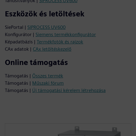
Tanúsítványok |
SIPROCESS UV600
Eszközök és letöltések
SiePortal |
SIPROCESS UV600
Konfigurátor |
Siemens termékkonfigurátor
Képadatbázis |
Termékfotók és rajzok
CAx adatok |
CAx letöltéskezelő
Online támogatás
Támogatás |
Összes termék
Támogatás |
Műszaki fórum
Támogatás |
Új támogatási kérelem létrehozása