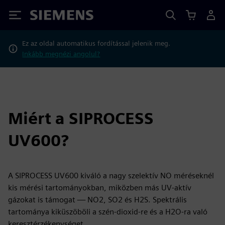
Siemens
Ez az oldal automatikus fordítással jelenik meg.
Inkább megnézi angolul?
Miért a SIPROCESS
UV600?
A SIPROCESS UV600 kiváló a nagy szelektív NO méréseknél
kis mérési tartományokban, miközben más UV-aktív
gázokat is támogat — NO2, SO2 és H2S. Spektrális
tartománya kiküszöböli a szén-dioxid-re és a H2O-ra való
keresztérzékenységet.