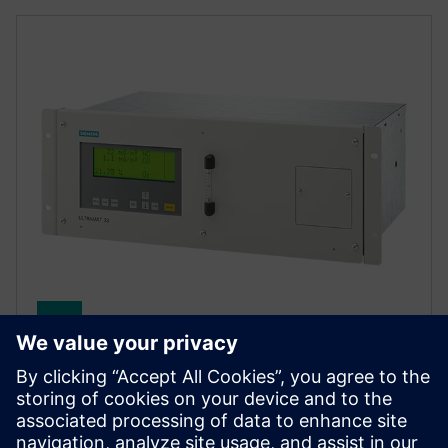
ULTRAMAT 23
ULTRAMAT 23 is a multi-component gas analyzer for
extractive continuous measurements, using NDIR