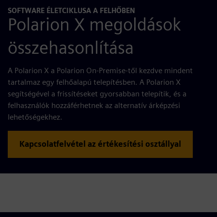
SOFTWARE ÉLETCIKLUSA A FELHŐBEN
Polarion X megoldások
összehasonlítása
A Polarion X a Polarion On-Premise-től kezdve mindent
tartalmaz egy felhőalapú telepítésben. A Polarion X
segítségével a frissítéseket gyorsabban telepítik, és a
felhasználók hozzáférhetnek az alternatív árképzési
lehetőségekhez.
Kapcsolatfelvétel az értékesítési osztállyal