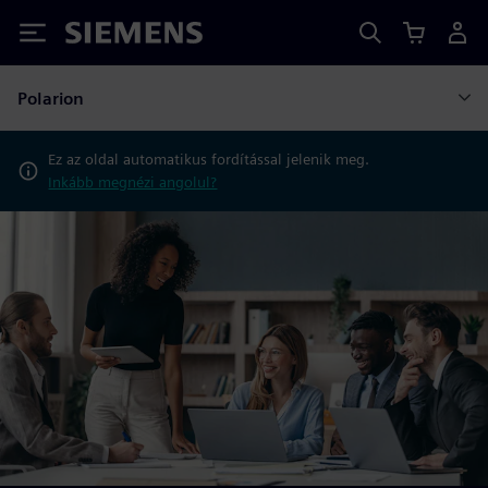
Siemens
Polarion
Ez az oldal automatikus fordítással jelenik meg.
Inkább megnézi angolul?