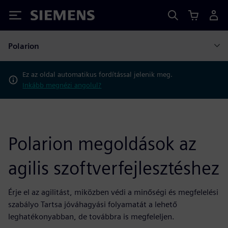
Siemens
Polarion
Ez az oldal automatikus fordítással jelenik meg.
Inkább megnézi angolul?
Polarion megoldások az
agilis szoftverfejlesztéshez
Érje el az agilitást, miközben védi a minőségi és megfelelési
szabályo Tartsa jóváhagyási folyamatát a lehető
leghatékonyabban, de továbbra is megfeleljen.