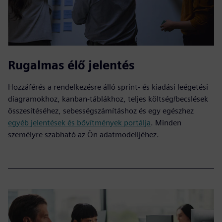
Rugalmas élő jelentés
Hozzáférés a rendelkezésre álló sprint- és kiadási leégetési
diagramokhoz, kanban-táblákhoz, teljes költség/becslések
összesítéséhez, sebességszámításhoz és egy egészhez
egyéb jelentések és bővítmények portálja
. Minden
személyre szabható az Ön adatmodelljéhez.