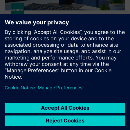
Polarion X
Gyorsítsa fel a szoftverfejlesztést a Polarion X
felhőalapú ALM megoldással, amely javítja az
együttműködést, biztosítja a megfelelőséget és
végpontok közötti nyomon követhetőséget biztosít.