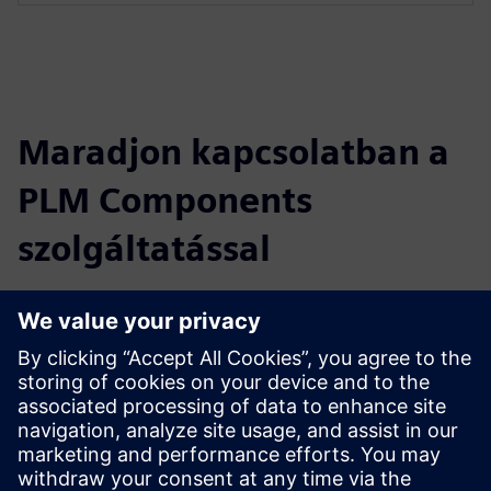
Maradjon kapcsolatban a
PLM Components
szolgáltatással
Olvassa el a blogot
Szerezzen új perspektívákat a PLM Components és
általában a PLM piacra vonatkozóan.