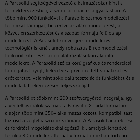
A Parasolid segítségével vezető alkalmazásokat kínál a
terméktervezésben, a szimulációban és a gyártásban. A
több mint 900 funkcióval a Parasolid számos modellezési
technikát támogat, beleértve a szilárd modellezést, a
közvetlen szerkesztést és a szabad formájú felület/lap
modellezést. A Parasolid konvergens modellezési
technológiát is kínál, amely robusztus B-rep modellezési
funkcióit kiterjeszti az oldalábrázolásokon alapuló
modellekre. A Parasolid széles körű grafikus és renderelési
támogatást nyújt, beleértve a precíz rejtett vonalakat és
drótkeretet, valamint sokoldalú tesztelációs funkciókat és a
modelladat-lekérdezések teljes skáláját.
A Parasolid-ot több mint 200 szoftvergyártó integrálja, így
a végfelhasználók számára a Parasolid XT adatformátum
alapján több mint 350+ alkalmazás közötti kompatibilitást
biztosít a végfelhasználók számára. A Parasolid adatelérési
és fordítási megoldásokkal egészül ki, amelyek lehetővé
teszik a 3D modellek alternatív formátumokban történő