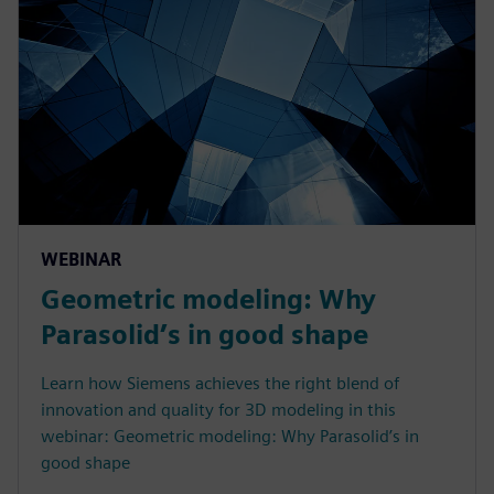
WEBINAR
Geometric modeling: Why
Parasolid’s in good shape
Learn how Siemens achieves the right blend of
innovation and quality for 3D modeling in this
webinar: Geometric modeling: Why Parasolid’s in
good shape