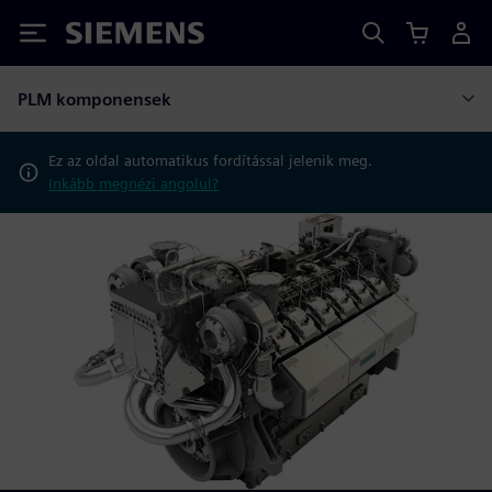
Siemens
PLM komponensek
Ez az oldal automatikus fordítással jelenik meg.
Inkább megnézi angolul?