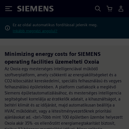
Siemens
Ez az oldal automatikus fordítással jelenik meg.
Inkább megnézi angolul?
Minimizing energy costs for SIEMENS
operating facilities üzemelteti Oxoia
Az Oxoia egy mesterséges intelligenciával működő
szoftverplatform, amely csökkenti az energiaköltségeket és a
CO2-kibocsátást kereskedelmi, speciális felhasználású és vegyes
felhasználású épületekben. A platform csatlakozik a meglévő
Siemens épületautomatizálásához, és mesterséges intelligencia
segítségével korrelálja az érzékelők adatait, a kihasználtságot, a
beltéri klímát és az időjárást, majd automatikusan beállítja a
HVAC működését, vagy a létesítményvezetőknek prioritási
ajánlásokat ad. <br/>Több mint 100 épületben üzembe helyezett
Oxoia akár 35% -os ellenőrzött energiamegtakarítást biztosít,