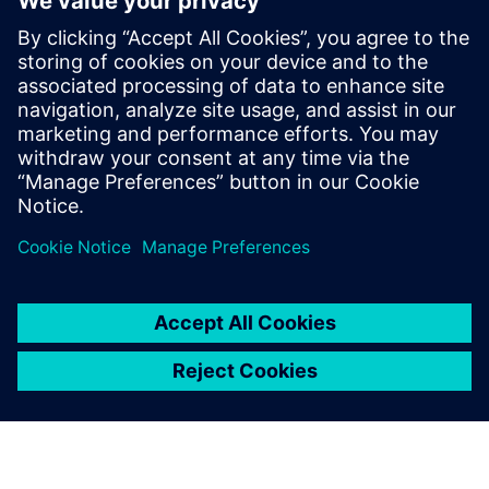
Feltételek
Kompatibilis a Siemens épületautomatizálással (pl. Desigo
CC CC/Connect Box)
Központi HVAC rendszer (fűtés, szellőzés, hűtés vagy forró
víz)