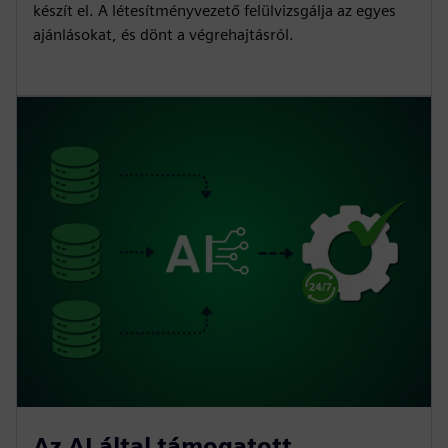
készít el. A létesítményvezető felülvizsgálja az egyes
ajánlásokat, és dönt a végrehajtásról.
Az AI által támogatott