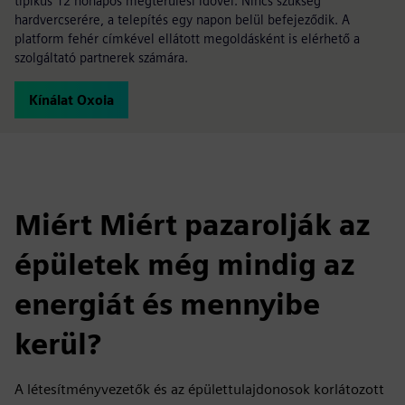
tipikus 12 hónapos megtérülési idővel. Nincs szükség
hardvercserére, a telepítés egy napon belül befejeződik. A
platform fehér címkével ellátott megoldásként is elérhető a
szolgáltató partnerek számára.
Kínálat Oxoia
Miért Miért pazarolják az
épületek még mindig az
energiát és mennyibe
kerül?
A létesítményvezetők és az épülettulajdonosok korlátozott