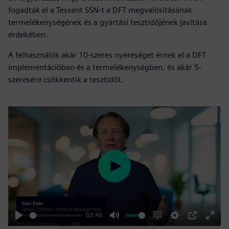
fogadták el a Tessent SSN-t a DFT megvalósításának
termelékenységének és a gyártási tesztidőjének javítása
érdekében.
A felhasználók akár 10-szeres nyereséget érnek el a DFT
implementációban és a termelékenységben, és akár 5-
szeresére csökkentik a tesztidőt.
Play
03:48
Play
Mute
Enable
Settings
PIP
Enter