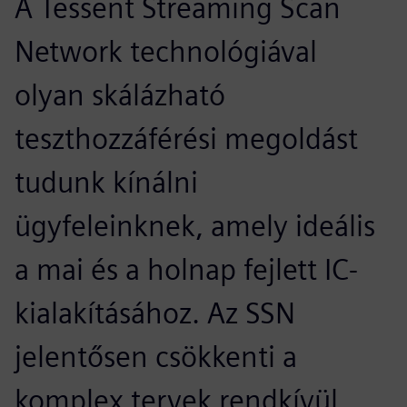
A Tessent Streaming Scan
Network technológiával
olyan skálázható
teszthozzáférési megoldást
tudunk kínálni
ügyfeleinknek, amely ideális
a mai és a holnap fejlett IC-
kialakításához. Az SSN
jelentősen csökkenti a
komplex tervek rendkívül