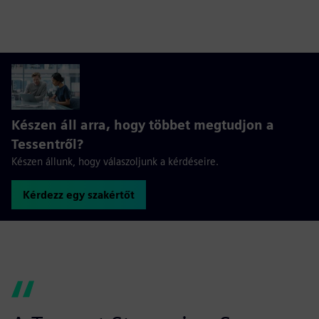
captions
fulls
Készen áll arra, hogy többet megtudjon a
Tessentről?
Készen állunk, hogy válaszoljunk a kérdéseire.
Kérdezz egy szakértőt