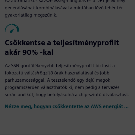
Az automatikus sávszélesség-hangolás és a DFT jelek helyi
generálásának kombinálásával a mintában lévő fehér tér
gyakorlatilag megszűnik.
Csökkentse a teljesítményprofilt
akár 90% -kal
Az SSN gördülékenyebb teljesítményprofilt biztosít a
fokozatú váltás/rögzítő órák használatával és jobb
párhuzamossággal. A tesztelendő egyidejű magok
programszerűen választhatók ki, nem pedig a tervezés
során anélkül, hogy befolyásolná a chip-szintű útválasztást.
Nézze meg, hogyan csökkentette az AWS energiát az SSN segítségével