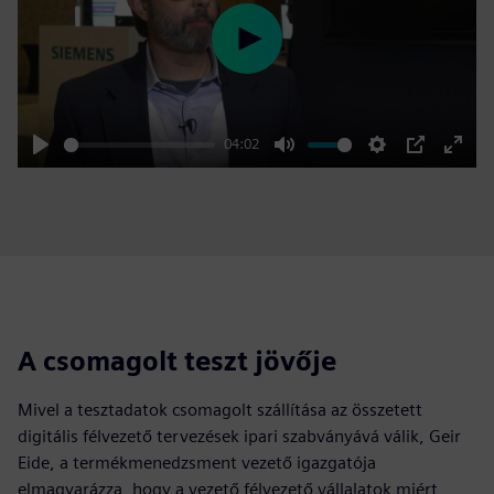
Play
04:02
Play
Mute
Settings
PIP
Enter
fulls
A csomagolt teszt jövője
Mivel a tesztadatok csomagolt szállítása az összetett
digitális félvezető tervezések ipari szabványává válik, Geir
Eide, a termékmenedzsment vezető igazgatója
elmagyarázza, hogy a vezető félvezető vállalatok miért