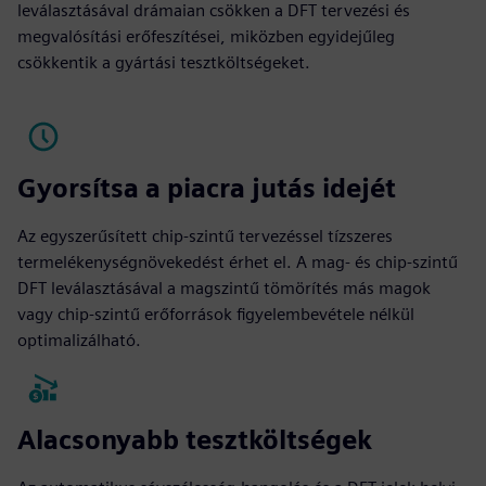
leválasztásával drámaian csökken a DFT tervezési és
megvalósítási erőfeszítései, miközben egyidejűleg
csökkentik a gyártási tesztköltségeket.
Gyorsítsa a piacra jutás idejét
Az egyszerűsített chip-szintű tervezéssel tízszeres
termelékenységnövekedést érhet el. A mag- és chip-szintű
DFT leválasztásával a magszintű tömörítés más magok
vagy chip-szintű erőforrások figyelembevétele nélkül
optimalizálható.
Alacsonyabb tesztköltségek