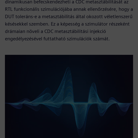
dinamikusan befecskendezheti a CDC metasztábilitását az
RTL funkcionális szimulációjába annak ellenőrzésére, hogy a
DUT toleráns-e a metasztábilitás által okozott véletlenszerű
késésekkel szemben. Ez a képesség a szimulátor részeként
drámaian növeli a CDC metasztábilitási injekció
engedélyezésével futtatható szimulációk számát.