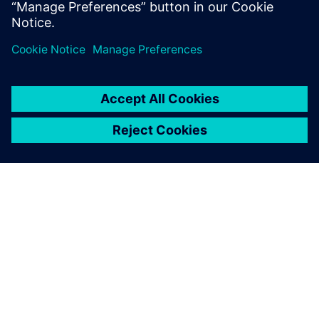
Ellenőrző Akadémia
A Verification Academy biztosítja a szervezet funkcionális
ellenőrzési folyamatainak kifejlesztéséhez szükséges
készségeket, módszertani hidat biztosítva a magas szintű
értékjavaslatok és az alacsony szintű részletek között.
Tudj meg többet
Verification Horizons blog
A fejlett funkcionális ellenőrzési technológiák megértéséhez
és azok leghatékonyabb alkalmazásához látogasson el
blogunkra, ahol betekintést és frissítéseket talál a
fogalmakról, értékekről, szabványokról, módszertanokról
és példákról.
Olvassa el a blogot