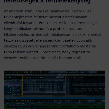
lehetőségek a termelékenység
Az integrált szimulációs és hibakeresési motor új és
továbbfejlesztett felületet biztosít a hatékonyabb
ellenőrzési folyamat érdekében. Az X-hibakereséshez, a
kényszerhibakereséshez és a protokolltudatos
hibakereséshez új, dedikált hibakeresési ablakok lehetővé
teszik az összetett ellenőrzési környezetek gyorsabb
elemzését. Az egyre népszerűbb profilalkotó mostantól
több teszten keresztül profilálhat, hogy regressziós
elemzést nyújtson a szimulációs hotspotokról.