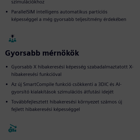
szimulációkhoz
ParallelSIM intelligens automatikus partíciós
képességgel a még gyorsabb teljesítmény érdekében
Gyorsabb mérnökök
Gyorsabb X hibakeresési képesség szabadalmaztatott X-
hibakeresési funkcióval
Az új SmartCompile funkció csökkenti a 3DIC és AI-
gyorsító kialakítások szimulációs átfutási idejét
Továbbfejlesztett hibakeresési környezet számos új
fejlett hibakeresési képességgel