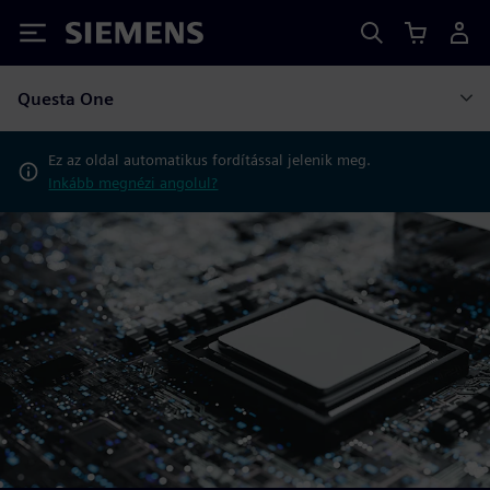
Siemens
Questa One
Ez az oldal automatikus fordítással jelenik meg.
Inkább megnézi angolul?