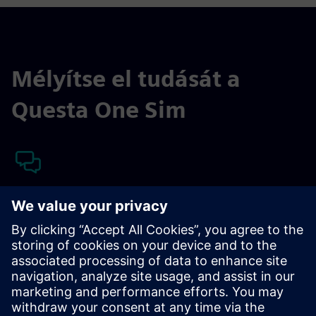
Mélyítse el tudását a
Questa One Sim
Támogatási Központ
A Siemens EDA világszínvonalú ügyféltámogatást kínál a
Questa One Sim és minden termékünkhöz.
Látogasson el a Support Center