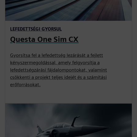
LEFEDETTSÉGI GYORSUL
Questa One Sim CX
Gyorsítsa fel a lefedettség lezárását a fejlett
kényszermegoldással, amely felgyorsítja a
lefedettségzárási fájdalompontokat, valamint
csökkenti a projekt teljes idejét és a számítási
erőforrásokat.