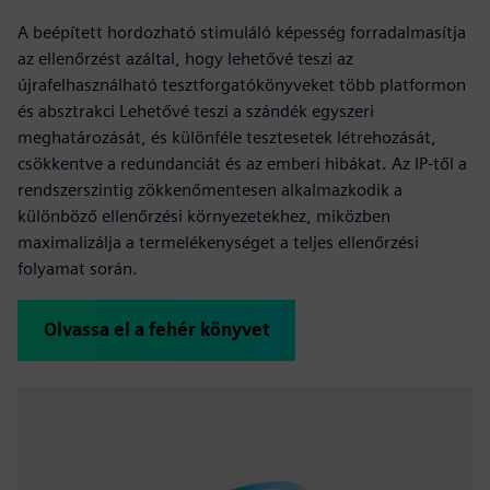
A beépített hordozható stimuláló képesség forradalmasítja
az ellenőrzést azáltal, hogy lehetővé teszi az
újrafelhasználható tesztforgatókönyveket több platformon
és absztrakci Lehetővé teszi a szándék egyszeri
meghatározását, és különféle tesztesetek létrehozását,
csökkentve a redundanciát és az emberi hibákat. Az IP-től a
rendszerszintig zökkenőmentesen alkalmazkodik a
különböző ellenőrzési környezetekhez, miközben
maximalizálja a termelékenységet a teljes ellenőrzési
folyamat során.
Olvassa el a fehér könyvet