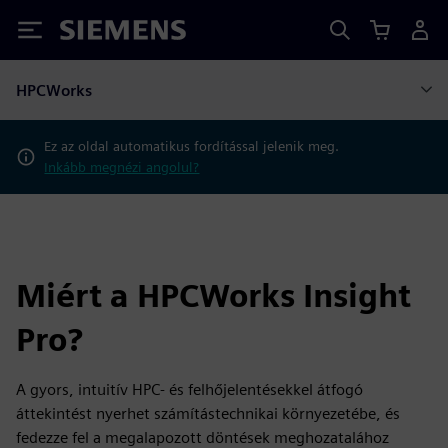
Siemens
HPCWorks
Ez az oldal automatikus fordítással jelenik meg.
Inkább megnézi angolul?
Miért a HPCWorks Insight
Pro?
A gyors, intuitív HPC- és felhőjelentésekkel átfogó
áttekintést nyerhet számítástechnikai környezetébe, és
fedezze fel a megalapozott döntések meghozatalához