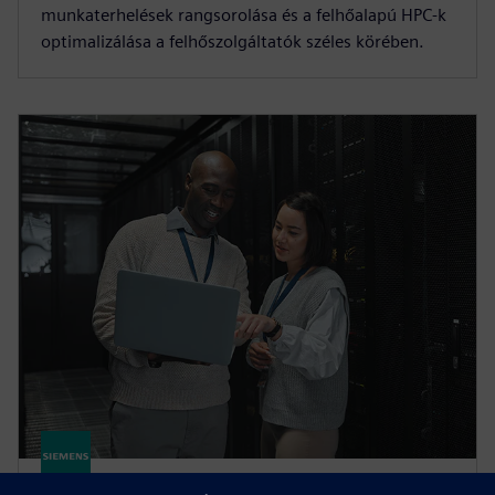
munkaterhelések rangsorolása és a felhőalapú HPC-k
optimalizálása a felhőszolgáltatók széles körében.