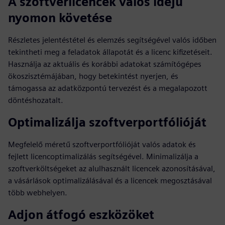
A szoftverlicencek valós idejű
nyomon követése
Részletes jelentéstétel és elemzés segítségével valós időben
tekintheti meg a feladatok állapotát és a licenc kifizetéseit.
Használja az aktuális és korábbi adatokat számítógépes
ökoszisztémájában, hogy betekintést nyerjen, és
támogassa az adatközpontú tervezést és a megalapozott
döntéshozatalt.
Optimalizálja szoftverportfólióját
Megfelelő méretű szoftverportfólióját valós adatok és
fejlett licencoptimalizálás segítségével. Minimalizálja a
szoftverköltségeket az alulhasznált licencek azonosításával,
a vásárlások optimalizálásával és a licencek megosztásával
több webhelyen.
Adjon átfogó eszközöket