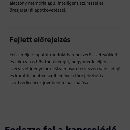
alacsony memórialapú, intelligens szűréssel és
üresjárati állapotkövetéssel.
Fejlett előrejelzés
Felszerelje csapatát moduláris rendszerösszetevőkkel
és fokozatos bővíthetőséggel, hogy megfeleljen a
szervezet igényeinek. Bizalmasan tervezzen valós idejű
és korábbi adatok segítségével előre jelezheti a
szoftverlicencek jövőbeni felhasználását.
Fedezze fel a kapcsolódó