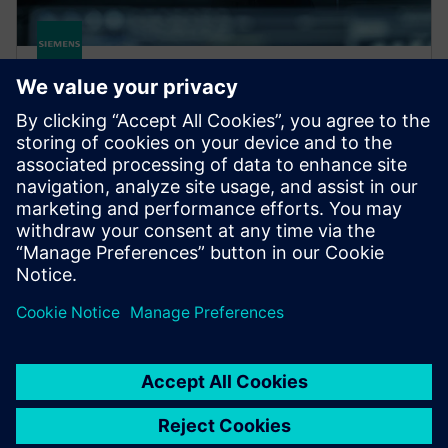
HPCWorks Navops
Kezelje a költségeket és méretezheti a felhőbe az
üzleti hatás maximalizálása érdekében. A kritikus
munkaterhelések rangsorolása és a felhőalapú HPC-k
optimalizálása a felhőszolgáltatók széles körében.