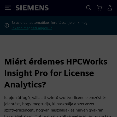
Siemens
Ez az oldal automatikus fordítással jelenik meg.
Inkább megnézi angolul?
Miért érdemes HPCWorks
Insight Pro for License
Analytics?
Kapjon átfogó, vállalati szintű szoftverlicenc-elemzést és
jelentést, hogy megtudja, ki használja a szervezet
szoftverlicenceit, hogyan használják és milyen gyakran
használják őket. Optimalizálja költségvetését, és hozza ki a