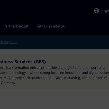
Regi
Partnerhálózat
Témák és adatok
zi angolul?
siness Services (GBS)
s transformation into a sustainable and digital future. Its portfolio
atest technology – with a strong focus on innovation and digitalization
esources, supply chain management, sales, marketing, and engineering.
, Germany.