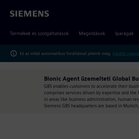
Siemens
Termékek és szolgáltatások
Megoldások
Iparágak
Ez az oldal automatikus fordítással jelenik meg.
Inkább megné
Bionic Agent​ üzemelteti Global Bu
GBS enables customers to accelerate their busines
comprises services driven by expertise and the l
in areas like business administration, human r
Siemens GBS headquarters are based in Munich