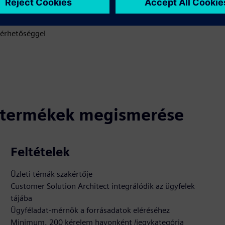
ét
lérhetőséggel
ó termékek megismerése
Feltételek
Üzleti témák szakértője
Customer Solution Architect integrálódik az ügyfelek
tájába
Ügyféladat-mérnök a forrásadatok eléréséhez
Minimum. 200 kérelem havonként /jegykategória