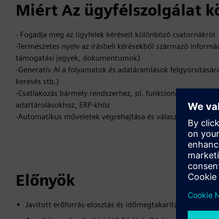
Miért Az ügyfélszolgálat k
- Fogadja meg az ügyfelek kéréseit különböző csatornákról
-Természetes nyelv az írásbeli kérésekből származó informá
támogatási jegyek, dokumentumok)
-Generatív AI a folyamatok és adatáramlások felgyorsítására 
keresés stb.)
-Csatlakozás bármely rendszerhez, pl. funkcionális postalá
adattárolásokhoz, ERP-khöz
-Automatikus műveletek végrehajtása és válaszok adása az 
Előnyök
Javított erőforrás-elosztás és időmegtakarítás: az infor