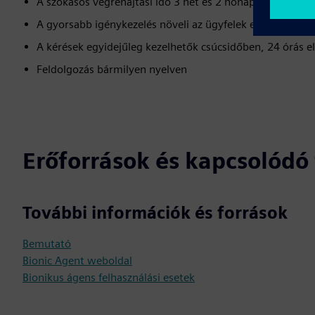
A szokásos végrehajtási idő 3 hét és 2 hónap között van
A gyorsabb igénykezelés növeli az ügyfelek elégedettség
A kérések egyidejűleg kezelhetők csúcsidőben, 24 órás e
Feldolgozás bármilyen nyelven
Erőforrások és kapcsolód
További információk és források
Bemutató
Bionic Agent weboldal
Bionikus ágens felhasználási esetek