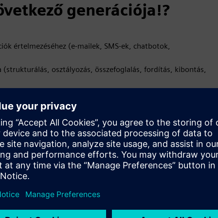
övetkező generációja!?
ciók értelmezéséhez (e-mailek, SMS-ek, chatbotok,
(strukturálás, osztályozás, összefoglalás, fordítás, kibontás,
dákhoz, jegyértékesítési eszközökhöz, sharepointokhoz,
ügyfelek kéréseire
máció pontosságának akár 95% -a alulhiányos