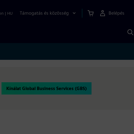
Támogatás és közösség
Belépés
on
|
HU
K
S
s
Kínálat Global Business Services (GBS)