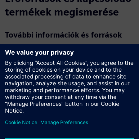
termékek megismerése
További információk és források
Brosúra: CAST
Előadás: CAST
Adatlap: Siemens SIESTA
Dokumentáció: CAST
SIESTA: Siemens bővíthető Security tesztelő készülék
Feltételek