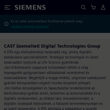
Siemens
Ez az oldal automatikus fordítással jelenik meg.
Inkább megnézi angolul?
CAST üzemelteti Digital Technologies Group
A DTG egy élettudományi tanácsadó cég, amely digitális
átalakulásra specializálódott. Stratégiai technológiai és üzleti
tanácsadást nyújtunk az Life Science gyártóknak.
<br/>Elkötelezett csapatunk évtizedeket töltött a világ
legnagyobb gyógyszeripari vállalatainak vezetésével és
tanácsadásával. Megértjük a magas értékű, szigorúan szabályozott
gyártási környezetben végzett munka összetett jellegét.
<br/>Széles készségekkel és tapasztalattal rendelkezünk az
élettudományi gyártás terén, beleértve az automatizálást és a
digitális rendszereket, az ellátási lánc menedzsmentjét, a
digitális stratégiák fejlesztését, a fokozott termelékenységet és
az üzleti növekedést. A DTG áthidalja a szakadékot a vezetői