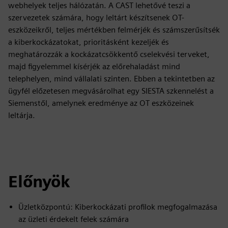
webhelyek teljes hálózatán. A CAST lehetővé teszi a
szervezetek számára, hogy leltárt készítsenek OT-
eszközeikről, teljes mértékben felmérjék és számszerűsítsék
a kiberkockázatokat, prioritásként kezeljék és
meghatározzák a kockázatcsökkentő cselekvési terveket,
majd figyelemmel kísérjék az előrehaladást mind
telephelyen, mind vállalati szinten. Ebben a tekintetben az
ügyfél előzetesen megvásárolhat egy SIESTA szkennelést a
Siemenstől, amelynek eredménye az OT eszközeinek
leltárja.
Előnyök
Üzletközpontú: Kiberkockázati profilok megfogalmazása
az üzleti érdekelt felek számára