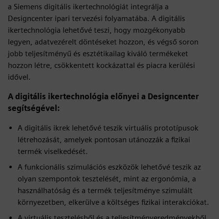
a Siemens digitális ikertechnológiát integrálja a
Designcenter ipari tervezési folyamatába. A digitális
ikertechnológia lehetővé teszi, hogy mozgékonyabb
legyen, adatvezérelt döntéseket hozzon, és végső soron
jobb teljesítményű és esztétikailag kiváló termékeket
hozzon létre, csökkentett kockázattal és piacra kerülési
idővel.
A digitális ikertechnológia előnyei a Designcenter
segítségével:
A digitális ikrek lehetővé teszik virtuális prototípusok
létrehozását, amelyek pontosan utánozzák a fizikai
termék viselkedését.
A funkcionális szimulációs eszközök lehetővé teszik az
olyan szempontok tesztelését, mint az ergonómia, a
használhatóság és a termék teljesítménye szimulált
környezetben, elkerülve a költséges fizikai interakciókat.
A virtuális tesztelésből és a teljesítményeredményekből