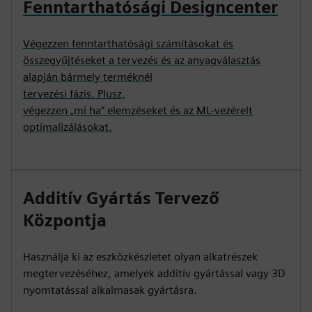
Fenntarthatósági Designcenter
Végezzen fenntarthatósági számításokat és
összegyűjtéseket a tervezés és az anyagválasztás
alapján bármely terméknél
tervezési fázis. Plusz,
végezzen „mi ha” elemzéseket és az ML-vezérelt
optimalizálásokat.
Additív Gyártás Tervező
Központja
Használja ki az eszközkészletet olyan alkatrészek
megtervezéséhez, amelyek additív gyártással vagy 3D
nyomtatással alkalmasak gyártásra.