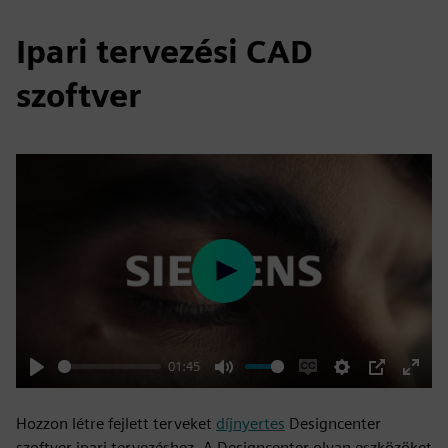
Ipari tervezési CAD
szoftver
Play
01:45
Play
Mute
Enable
Settings
PIP
Enter
captions
fulls
Hozzon létre fejlett terveket
díjnyertes
Designcenter
szoftver ipari tervezéshez. A Designcenter olyan eszközöket