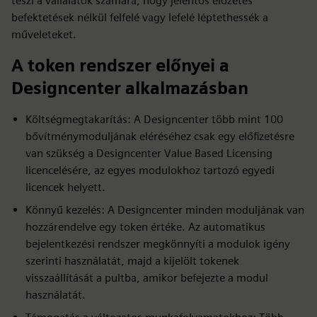
teszi a vállalatok számára, hogy jelentős előzetes
befektetések nélkül felfelé vagy lefelé léptethessék a
műveleteket.
A token rendszer előnyei a
Designcenter alkalmazásban
Költségmegtakarítás: A Designcenter több mint 100
bővítménymoduljának eléréséhez csak egy előfizetésre
van szükség a Designcenter Value Based Licensing
licencelésére, az egyes modulokhoz tartozó egyedi
licencek helyett.
Könnyű kezelés: A Designcenter minden moduljának van
hozzárendelve egy token értéke. Az automatikus
bejelentkezési rendszer megkönnyíti a modulok igény
szerinti használatát, majd a kijelölt tokenek
visszaállítását a pultba, amikor befejezte a modul
használatát.