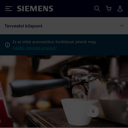
Siemens
Tervezési központ
Ez az oldal automatikus fordítással jelenik meg.
Inkább megnézi angolul?