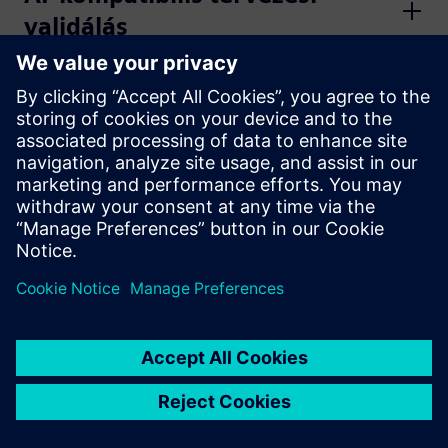
validálás
Gépi tanulás a tudás
újrafelhasználásához
Természetes nyelvfeldolgozás
(NLP) tervezési
segítségnyújtáshoz
AI az emberközpontú
tervezésben