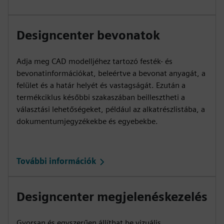
Designcenter bevonatok
Adja meg CAD modelljéhez tartozó festék- és
bevonatinformációkat, beleértve a bevonat anyagát, a
felület és a határ helyét és vastagságát. Ezután a
termékciklus későbbi szakaszában beillesztheti a
választási lehetőségeket, például az alkatrészlistába, a
dokumentumjegyzékekbe és egyebekbe.
További információk
Designcenter megjelenéskezelés
Gyorsan és egyszerűen állíthat be vizuális