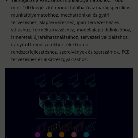
Támogatás a változatos munkafolyamatokhoz: Több
mint 100 kiegészítő modul található az iparágspecifikus
munkafolyamatokhoz, mechatronikai és gyári
tervezéshez, alaptervezéshez, ipari tervezéshez és
stílushoz, terméktervezéshez, modellalapú definícióhoz,
ismeretek újrafelhasználásához, tervezési validáláshoz,
irányított rendszerekhez, elektromos
rendszerfejlesztéshez, szerelvények és szerszámok, PCB
tervezéshez és alkatrészgyártáshoz.