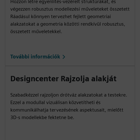
Hozzon létre egyenlítés-vezérelt struktúrákat, és
végezzen robusztus modellezési műveleteket összetett
Ráadásul könnyen tervezhet fejlett geometriai
alakzatokat a geometria közötti rendkívül robusztus,
összetett műveletekkel.
További információk
Designcenter Rajzolja alakját
Szabadkézzel rajzoljon drótváz alakzatokat a testekre.
Ezzel a modullal vizuálisan közvetítheti és
kommunikálhatja tervezésének aspektusait, mielőtt
3D-s modellekbe fektetne be.