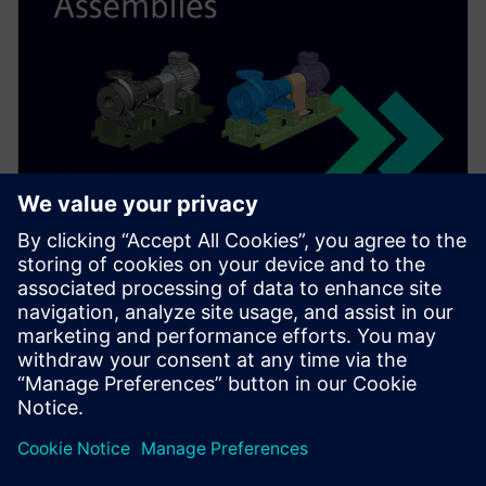
Az Assembly téma magában foglalja az összeszerelés
és az alkatrészek közötti modellezés egyszerűsítésének
megtanulását