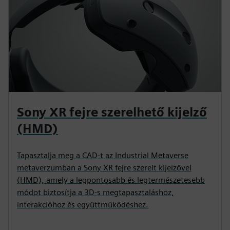
Sony XR fejre szerelhető kijelző
(HMD)
Tapasztalja meg a CAD-t az Industrial Metaverse
metaverzumban a Sony XR fejre szerelt kijelzővel
(HMD), amely a legpontosabb és legtermészetesebb
módot biztosítja a 3D-s megtapasztaláshoz,
interakcióhoz és együttműködéshez.