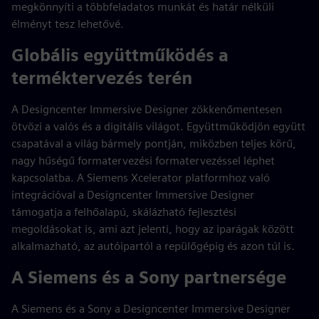
megkönnyíti a többfeladatos munkát és határ nélküli
élményt tesz lehetővé.
Globális együttműködés a
terméktervezés terén
A Designcenter Immersive Designer zökkenőmentesen
ötvözi a valós és a digitális világot. Együttműködjön együtt
csapatával a világ bármely pontján, miközben teljes körű,
nagy hűségű formatervezési formatervezéssel léphet
kapcsolatba. A Siemens Xcelerator platformhoz való
integrációval a Designcenter Immersive Designer
támogatja a felhőalapú, skálázható fejlesztési
megoldásokat is, ami azt jelenti, hogy az iparágak között
alkalmazható, az autóipartól a repülőgépig és azon túl is.
A Siemens és a Sony partnersége
A Siemens és a Sony a Designcenter Immersive Designer