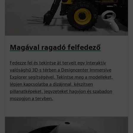
Magával ragadó felfedező
Fedezze fel és tekintse át terveit egy interaktív
valósághű 3D-s térben a Designcenter Immersive
Explorer segítségével. Tekintse meg a modelleket,
lépjen kapcsolatba a dizájnnal, készítsen
pillanatképeket, jegyzeteket hagyjon és szabadon
mozogjon a tervben.