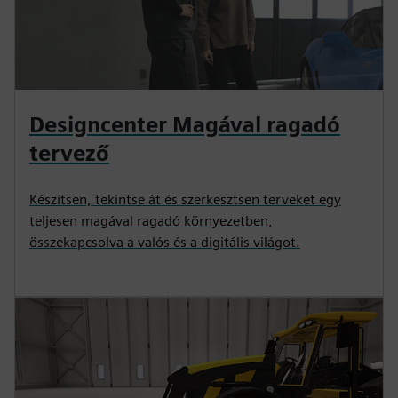
Designcenter Magával ragadó
tervező
Készítsen, tekintse át és szerkesztsen terveket egy
teljesen magával ragadó környezetben,
összekapcsolva a valós és a digitális világot.