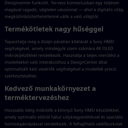
Designcenter funkciót. Tervezz kontextusban egy teljesen
magával ragadó, végtelen vászonnal — ahol a digitális világ
megkülönböztethetetlenné válik a való világtól.
Termékötletek nagy hűséggel
Tapasztalja meg a dizájn páratlan kilátását a Sony HMD
segítségével, amely mindegyik szem számára 4K OLED
mikrokijelzőkkel rendelkezik. Használja a teljes merülést a
modellekkel való interakcióhoz a DesignCenter által
optimalizált kézi vezérlők segítségével a modellek precíz
szerkesztéséhez.
Kedvező munkakörnyezet a
terméktervezéshez
Hosszabb ideig működik a könnyű Sony HMD készülékkel,
amely optimális elölről hátul súlykiegyenlítéssel és speciális
homlokpárnázással rendelkezik. A felhajtható védőburkolat