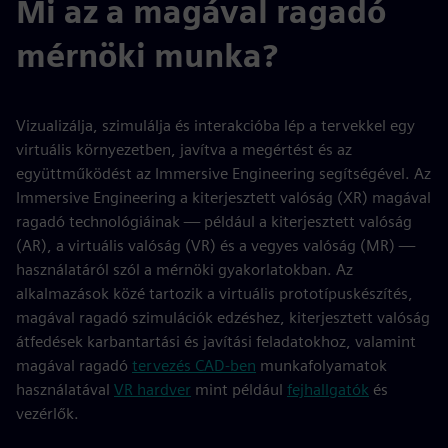
Mi az a magával ragadó
mérnöki munka?
Vizualizálja, szimulálja és interakcióba lép a tervekkel egy
virtuális környezetben, javítva a megértést és az
együttműködést az Immersive Engineering segítségével. Az
Immersive Engineering a kiterjesztett valóság (XR) magával
ragadó technológiáinak — például a kiterjesztett valóság
(AR), a virtuális valóság (VR) és a vegyes valóság (MR) —
használatáról szól a mérnöki gyakorlatokban. Az
alkalmazások közé tartozik a virtuális prototípuskészítés,
magával ragadó szimulációk edzéshez, kiterjesztett valóság
átfedések karbantartási és javítási feladatokhoz, valamint
magával ragadó
tervezés CAD-ben
munkafolyamatok
használatával
VR hardver
mint például
fejhallgatók
és
vezérlők.