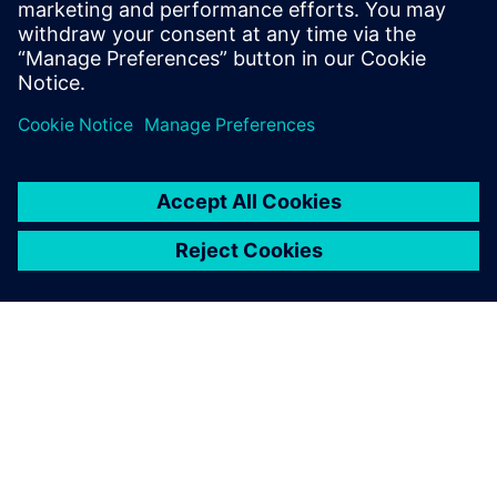
eszközökben és
gyógyszerekben
ESETTANULMÁNY
Natilus