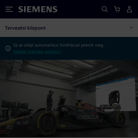
Siemens
Tervezési központ
Ez az oldal automatikus fordítással jelenik meg.
Inkább megnézi angolul?