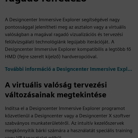
A Designcenter Immersive Explorer segítségével nagy
pontossággal jelenítheti meg az asztalon vagy a virtuális
valóságban a magával ragadó vizualizációs és tervezési
felülvizsgálati technológiánk legújabb iterációját. A
Designcenter Immersive Explorer kompatibilis a legtöbb fő
HMD (fejre szerelt kijelző) hardveropcióval.
További információ a Designcenter Immersive Explorerről
A virtuális valóság tervezési
változásainak megtekintése
Indítsa el a Designcenter Immersive Explorer programot
közvetlenül a Designcenter vagy a Designcenter X szoftver
szabványos munkaterületéről. Az intuitív kezelőszervek
megkönnyítik bárki számára a használatát speciális training
vagy VR tapasztalat nélkül.