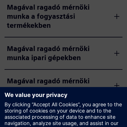
Magával ragadó mérnöki
munka a fogyasztási
termékekben
Magával ragadó mérnöki
munka ipari gépekben
Magával ragadó mérnöki
munka a tengerben
Magával ragadó mérnöki
munka az orvostechnikai