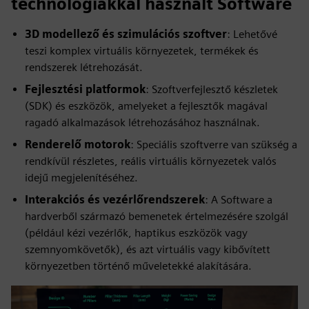
technológiákkal használt Software
3D modellező és szimulációs szoftver
: Lehetővé
teszi komplex virtuális környezetek, termékek és
rendszerek létrehozását.
Fejlesztési platformok
: Szoftverfejlesztő készletek
(SDK) és eszközök, amelyeket a fejlesztők magával
ragadó alkalmazások létrehozásához használnak.
Renderelő motorok
: Speciális szoftverre van szükség a
rendkívül részletes, reális virtuális környezetek valós
idejű megjelenítéséhez.
Interakciós és vezérlőrendszerek
: A Software a
hardverből származó bemenetek értelmezésére szolgál
(például kézi vezérlők, haptikus eszközök vagy
szemnyomkövetők), és azt virtuális vagy kibővített
környezetben történő műveletekké alakítására.