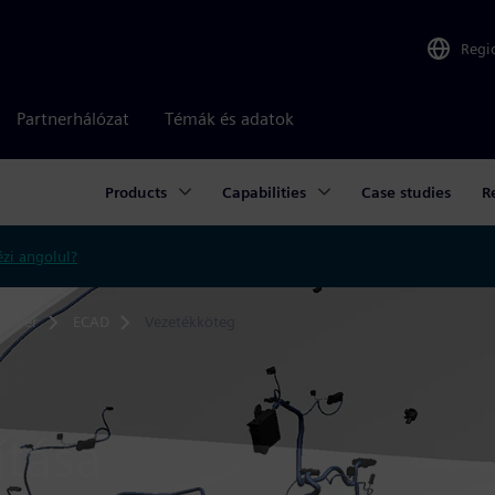
Regi
Partnerhálózat
Témák és adatok
Products
Capabilities
Case studies
R
zi angolul?
oftver
ECAD
Vezetékköteg
ítása