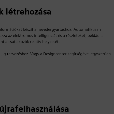
k létrehozása
információkat készít a hevedergyártáshoz. Automatikusan
zza az elektromos intelligenciát és a részleteket, például a
t a csatlakozók relatív helyzetét.
D jig tervezéshez. Vagy a Designcenter segítségével egyszerűen
 újrafelhasználása