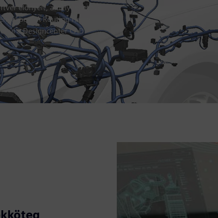
oftver előnyeit, amely lehetővé
lvényekben. A Routing Harness
tlenül a Designcenter CAD
ékköteg