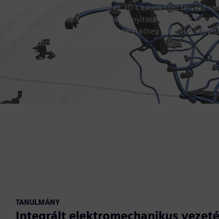
Használja ki a teljesen integrált 3D-s kábelköteg tervező sz
teszi a hevederek tervezését és irányítását összetett szere
képességei lehetővé teszik a vezetékköteg gyártását közve
termékösszeállítási modellekből.
TANULMÁNY
Integrált elektromechanikus vezet