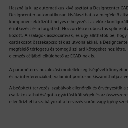
Használja ki az automatikus kiválasztást a Designcenter C
Designcenter automatikusan kiválaszthatja a megfelelő alkat
komponensek közötti helyes elhelyezést az előre konfigurált
érintkezést és a forgatást. Hozzon létre robusztus spline-út
között. A szalagok asszociatívak, és úgy állíthatók be, hogy
csatlakozót összekapcsolták az útvonalakkal, a Designcente
megfelelő térfogatú és tömegű szilárd kötegeket hoz létre. Ez
elemzés céljából elküldhető az ECAD-nak is.
A paraméteres huzalozási modellek segítségével könnyebben
és az interferenciákat, valamint pontosan kiszámíthatja a v
A beépített tervezési szabályok ellenőrzik és érvényesítik a
csatlakoztathatóságot a gyártási költségek és az összeszere
ellenőrizheti a szabályokat a tervezés során vagy igény szer