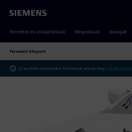
Siemens
Termékek és szolgáltatások
Megoldások
Iparágak
Tervezési központ
Ez az oldal automatikus fordítással jelenik meg.
Inkább megné
Termékek
Tervezési központ
Designcenter CAD sz
Home
VEZETÉKKÖTEG
Vezetékköteg kialak