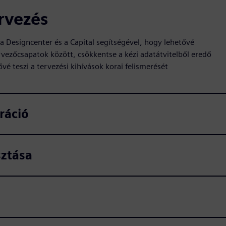
rvezés
 Designcenter és a Capital segítségével, hogy lehetővé
ezőcsapatok között, csökkentse a kézi adatátvitelből eredő
ővé teszi a tervezési kihívások korai felismerését
ráció
sztása