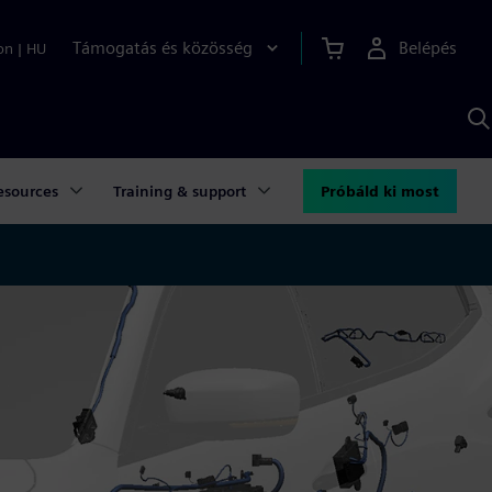
Támogatás és közösség
Belépés
on
|
HU
K
S
s
esources
Training & support
Próbáld ki most