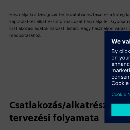
Használja ki a Designcenter huzalútválasztását és a köteg kia
kapcsolat- és alkatrészinformációkat használja fel. Gyorsa
csatlakozási adatok hálózati listáit. Vagy használjon varázsl
módosításához.
Csatlakozás/alkatrész-vez
tervezési folyamata