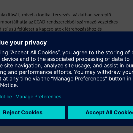
lakítását, mivel a logikai tervezési vázlatban szereplő
n importálhatja az ECAD rendszerekből származó vezetékes
ó stílusú felületet a kapcsolatok létrehozásához és
érelt vezetékköteg