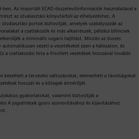
AD-ben. Az importált ECAD-összetevőinformációk használatával a
részt az útválasztási könyvtárból az elhelyezéshez. A
 útválasztási portok biztosítják, amelyek szabályozzák az
vonalakat a csatlakozók és más alkatrészek, például bilincsek
 elkerüljék a minimális sugarú hajlítást. Miután az összes
r automatikusan vezeti a vezetékeket ezen a hálózaton, és
 a csatlakozási lista a frissített vezetékek hosszával további
 kezelheti a tervezési változásokat, elemezheti a távolságokat
ezetékek hosszát és a kötegek átmérőjét.
 szokásos gyakorlatokat, valamint biztosítják a
lési A jogsértések gyors azonosításához és kijavításához
int.