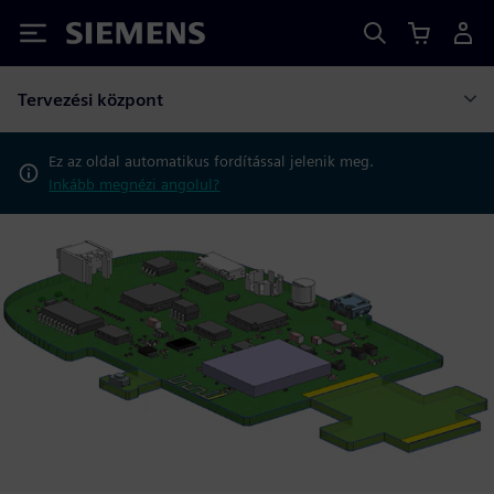
Siemens
Tervezési központ
Ez az oldal automatikus fordítással jelenik meg.
Inkább megnézi angolul?