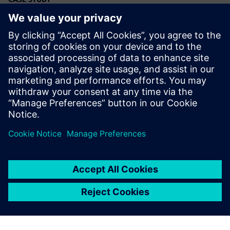
Automated circuit board vibration
analysis reduces errors and results
in 100x faster process
Vállalat:
Design Automation Associates
Helyszín:
Suffield, Connecticut, United States
Siemens szoftver:
NX, Simcenter 3D Solutions