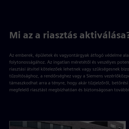
Mi az a riasztás aktiválása
Az emberek, épületek és vagyontárgyak átfogó védelme alap
folytonosságához. Az ingatlan méretétől és veszélyes poten
riasztási átvitel kötelezőek lehetnek vagy szükségesnek biz
tűzoltósághoz, a rendőrséghez vagy a Siemens vezérlőközp
támaszkodhat arra a tényre, hogy akár tűzjelzőről, betörési
megfelelő riasztást megbízhatóan és biztonságosan továbbí