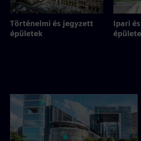
Történelmi és jegyzett
Ipari é
épületek
épület