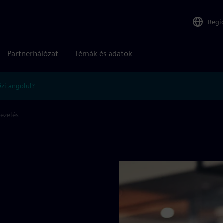
Regi
Partnerhálózat
Témák és adatok
zi angolul?
kezelés