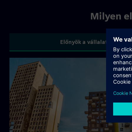
Milyen e
Előnyök a vállalatok számá