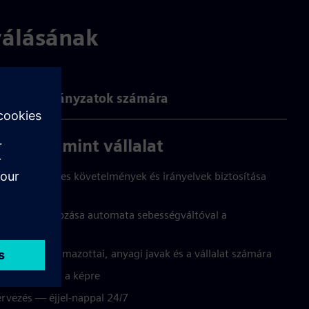
válásának
az önkormányzatok számára
ámára, mint vállalat
s a szükséges követelmények és irányelvek biztosítása
osodás korlátozása automata sebességváltóval a
ég részére
 a saját alkalmazottai, anyagi javak és a vállalat számára
v hatással van a képre
rvezés — éjjel-nappal 24/7