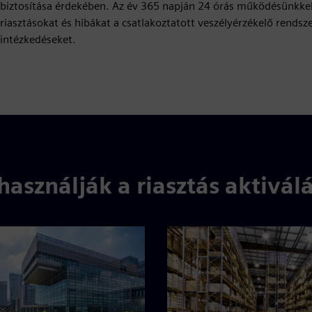
biztosítása érdekében. Az év 365 napján 24 órás működésünkkel 
riasztásokat és hibákat a csatlakoztatott veszélyérzékelő rendsz
intézkedéseket.
használják a riasztás aktivál