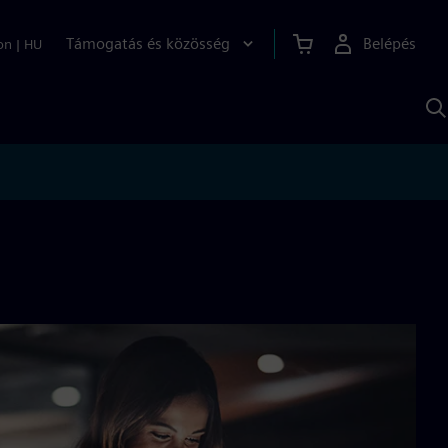
Támogatás és közösség
Belépés
on
|
HU
K
S
s