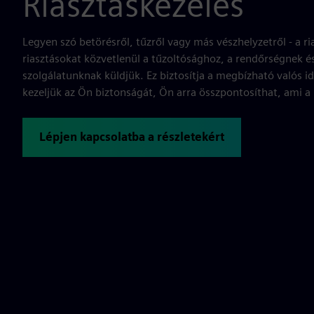
Riasztáskezelés
Legyen szó betörésről, tűzről vagy más vészhelyzetről - a ria
riasztásokat közvetlenül a tűzoltósághoz, a rendőrségnek é
szolgálatunknak küldjük. Ez biztosítja a megbízható valós 
kezeljük az Ön biztonságát, Ön arra összpontosíthat, ami a
Lépjen kapcsolatba a részletekért