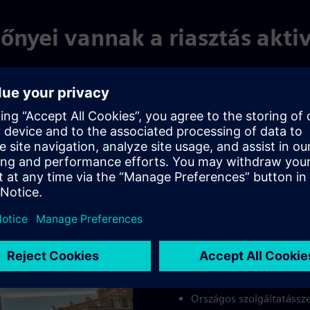
lőnyei vannak a riasztás akti
ra
Előnyök 
Előnyök az Ön sz
Költséghatékony megoldá
mellett
Azonnali fellépés és kár
tűzoltószolgálat/rendőrs
A lehető legjobb védelem
A felelősségtudat pozití
Országos szolgáltatássze