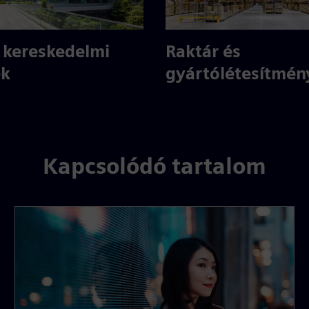
s kereskedelmi
Raktár és
ek
gyártólétesítmén
Kapcsolódó tartalom