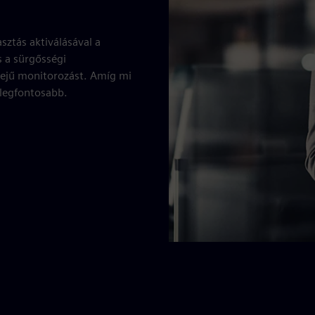
sztás aktiválásával a
s a sürgősségi
idejű monitorozást. Amíg mi
 legfontosabb.