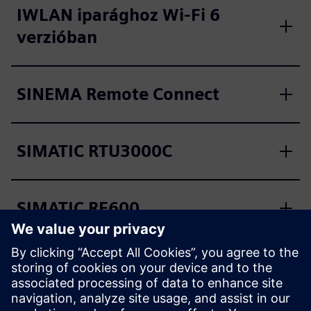
IWLAN iparághoz Wi-Fi 6
verzióban
SINEMA Remote Connect
SIMATIC RTU3000C
SIMATIC RF600
SIMATIC RF1000