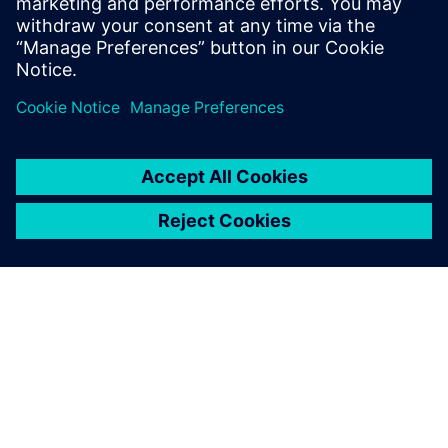
RFID SIMATIC RF360R
A SIEMENS BEMUTATÁSA