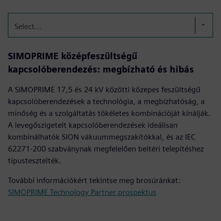
Select...
SIMOPRIME középfeszültségű
kapcsolóberendezés: megbízható és hibás
A SIMOPRIME 17,5 és 24 kV közötti közepes feszültségű
kapcsolóberendezések a technológia, a megbízhatóság, a
minőség és a szolgáltatás tökéletes kombinációját kínálják.
A levegőszigetelt kapcsolóberendezések ideálisan
kombinálhatók SION vákuummegszakítókkal, és az IEC
62271-200 szabványnak megfelelően beltéri telepítéshez
típustesztelték.
További információkért tekintse meg brosúránkat:
SIMOPRIME Technology Partner prospektus