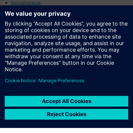
Szolgáltatások
Védelmi és automatizálási szolgáltatások
Utolsó felszerelés
Védelem és automatizálás utólagos felszerelése
Elektromos rendszerek szolgáltatásai
Energiaelosztó rendszerek szolgáltatásai