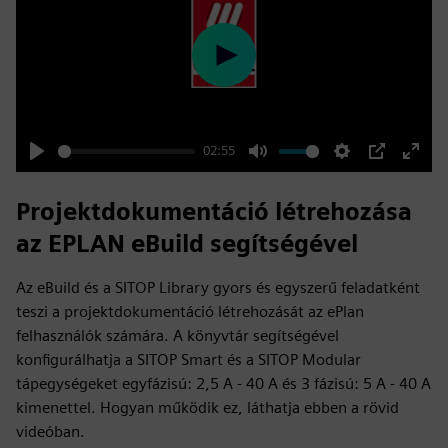
Play
02:55
Play
Mute
Settings
PIP
Enter
fulls
Projektdokumentáció létrehozása
az EPLAN eBuild segítségével
Az eBuild és a SITOP Library gyors és egyszerű feladatként
teszi a projektdokumentáció létrehozását az ePlan
felhasználók számára. A könyvtár segítségével
konfigurálhatja a SITOP Smart és a SITOP Modular
tápegységeket egyfázisú: 2,5 A - 40 A és 3 fázisú: 5 A - 40 A
kimenettel. Hogyan működik ez, láthatja ebben a rövid
videóban.