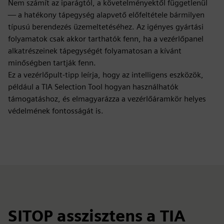
Nem számít az iparágtól, a követelményektől függetlenül
— a hatékony tápegység alapvető előfeltétele bármilyen
típusú berendezés üzemeltetéséhez. Az igényes gyártási
folyamatok csak akkor tarthatók fenn, ha a vezérlőpanel
alkatrészeinek tápegységét folyamatosan a kívánt
minőségben tartják fenn.
Ez a vezérlőpult-tipp leírja, hogy az intelligens eszközök,
például a TIA Selection Tool hogyan használhatók
támogatáshoz, és elmagyarázza a vezérlőáramkör helyes
védelmének fontosságát is.
SITOP asszisztens a TIA