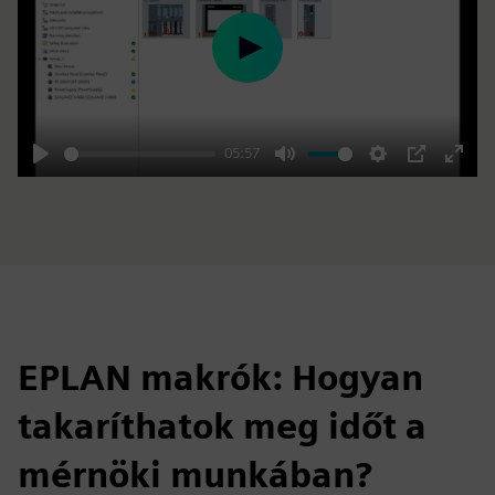
Play
05:57
Play
Mute
Settings
PIP
Enter
fulls
EPLAN makrók: Hogyan
takaríthatok meg időt a
mérnöki munkában?