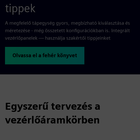
tippek
A megfelelő tápegység gyors, megbízható kiválasztása és
méretezése - még összetett konfigurációkban is. Integrált
vezérlőpanelek — használja szakértői tippjeinket
Olvassa el a fehér könyvet
Egyszerű tervezés a
vezérlőáramkörben