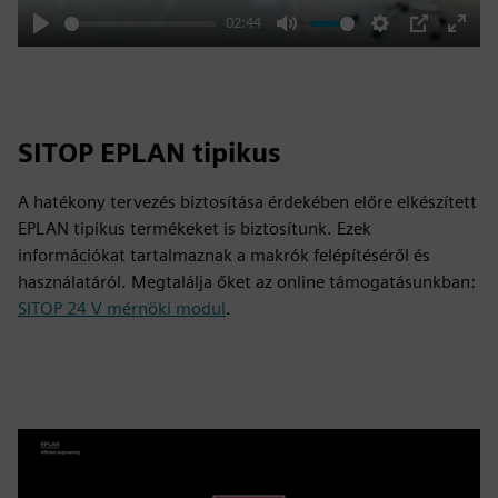
02:44
Play
Mute
Settings
PIP
Enter
fulls
SITOP EPLAN tipikus
A hatékony tervezés biztosítása érdekében előre elkészített
EPLAN tipikus termékeket is biztosítunk. Ezek
információkat tartalmaznak a makrók felépítéséről és
használatáról. Megtalálja őket az online támogatásunkban:
SITOP 24 V mérnöki modul
.