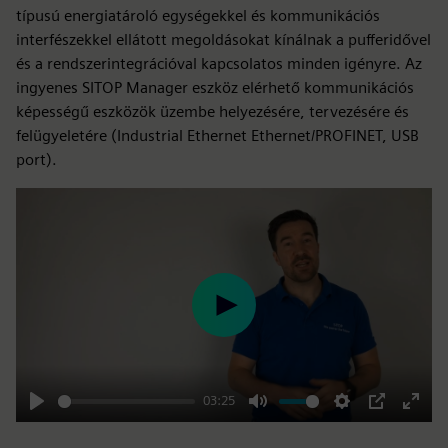
típusú energiatároló egységekkel és kommunikációs
interfészekkel ellátott megoldásokat kínálnak a pufferidővel
és a rendszerintegrációval kapcsolatos minden igényre. Az
ingyenes SITOP Manager eszköz elérhető kommunikációs
képességű eszközök üzembe helyezésére, tervezésére és
felügyeletére (Industrial Ethernet Ethernet/PROFINET, USB
port).
Play
03:25
Play
Mute
Settings
PIP
Enter