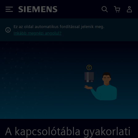
Siemens
Ez az oldal automatikus fordítással jelenik meg.
Inkább megnézi angolul?
A kapcsolótábla gyakorlati