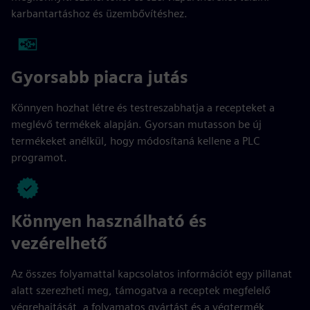
karbantartáshoz és üzembővítéshez.
Gyorsabb piacra jutás
Könnyen hozhat létre és testreszabhatja a recepteket a
meglévő termékek alapján. Gyorsan mutasson be új
termékeket anélkül, hogy módosítaná kellene a PLC
programot.
Könnyen használható és
vezérelhető
Az összes folyamattal kapcsolatos információt egy pillanat
alatt szerezheti meg, támogatva a receptek megfelelő
végrehajtását, a folyamatos gyártást és a végtermék