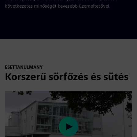
következetes minőségét kevesebb üzemeltetővel.
ESETTANULMÁNY
Korszerű sörfőzés és sütés
Play