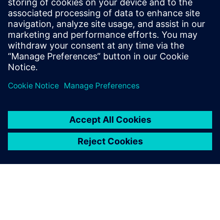
Csevegjünk. Vegye fel a kapcsolatot, és segítünk
kitalálni a legjobb indulási helyet.
Contact us