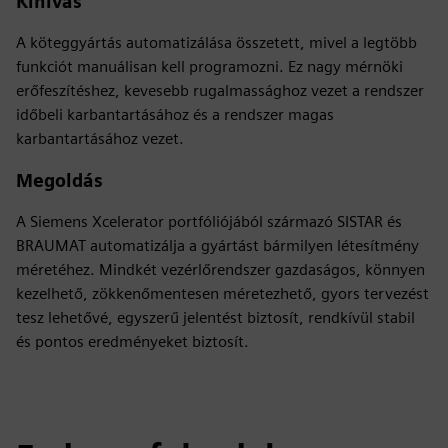
Kihívás
A köteggyártás automatizálása összetett, mivel a legtöbb
funkciót manuálisan kell programozni. Ez nagy mérnöki
erőfeszítéshez, kevesebb rugalmassághoz vezet a rendszer
időbeli karbantartásához és a rendszer magas
karbantartásához vezet.
Megoldás
A Siemens Xcelerator portfóliójából származó SISTAR és
BRAUMAT automatizálja a gyártást bármilyen létesítmény
méretéhez. Mindkét vezérlőrendszer gazdaságos, könnyen
kezelhető, zökkenőmentesen méretezhető, gyors tervezést
tesz lehetővé, egyszerű jelentést biztosít, rendkívül stabil
és pontos eredményeket biztosít.