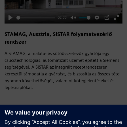
02:33
Play
Mute
Settings
PIP
Enter
fulls
STAMAG, Ausztria, SISTAR folyamatvezérlő
rendszer
A STAMAG, a maláta- és sütőösszetevők gyártója egy
csúcstechnológiás, automatizált üzemet épített a Siemens
segítségével. A SISTAR az integrált receptrendszeren
keresztül támogatja a gyártást, és biztosítja az összes tétel
nyomon követhetőségét, valamint kötegjelentéseket és
lépésnaplókat.
Kérdése van?