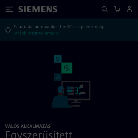
Siemens
Ez az oldal automatikus fordítással jelenik meg.
Inkább megnézi angolul?
VALÓS ALKALMAZÁS
Egyszerűsített