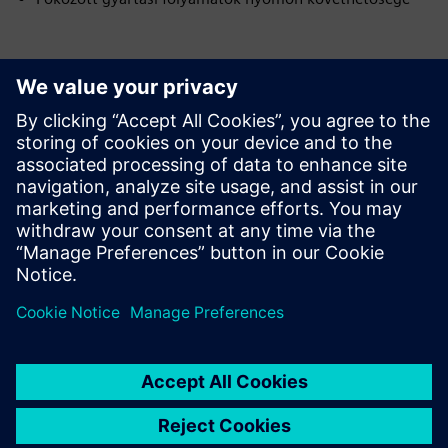
Kérdése van?
Csevegjünk. Vegye fel a kapcsolatot, és segítünk
kitalálni a legjobb indulási helyet.
Contact us