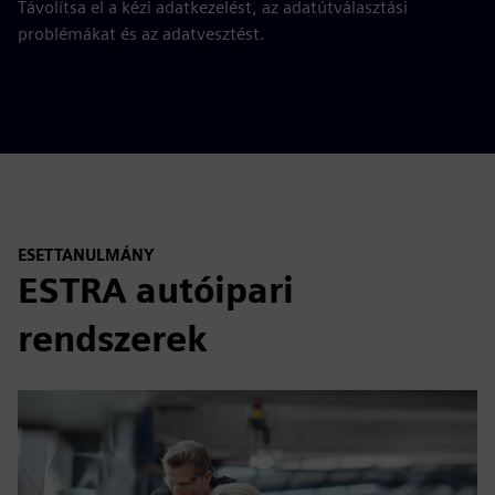
Távolítsa el a kézi adatkezelést, az adatútválasztási
problémákat és az adatvesztést.
ESETTANULMÁNY
ESTRA autóipari
rendszerek