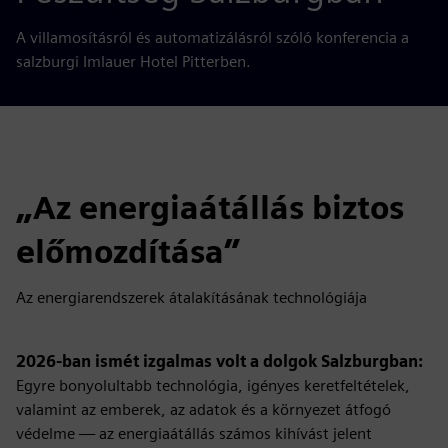
A villamosításról és automatizálásról szóló konferencia a
salzburgi Imlauer Hotel Pitterben.
„Az energiaátállás biztos
előmozdítása”
Az energiarendszerek átalakításának technológiája
2026-ban ismét izgalmas volt a dolgok Salzburgban:
Egyre bonyolultabb technológia, igényes keretfeltételek,
valamint az emberek, az adatok és a környezet átfogó
védelme — az energiaátállás számos kihívást jelent