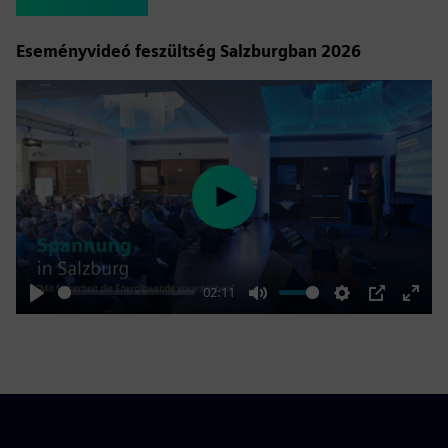
Eseményvideó feszültség Salzburgban 2026
Play
02:11
Play
Mute
Settings
PIP
Enter
fulls