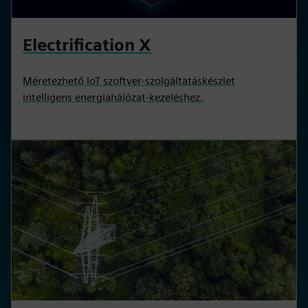
Electrification X
Méretezhető IoT szoftver-szolgáltatáskészlet
intelligens energiahálózat-kezeléshez.