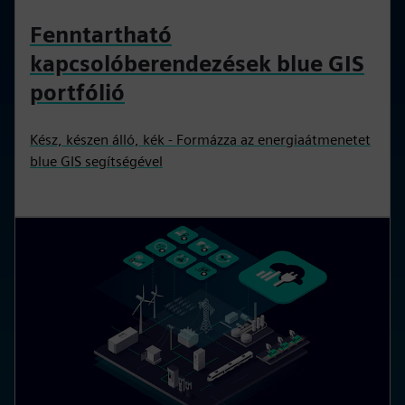
Fenntartható
kapcsolóberendezések blue GIS
portfólió
Kész, készen álló, kék - Formázza az energiaátmenetet
blue GIS segítségével