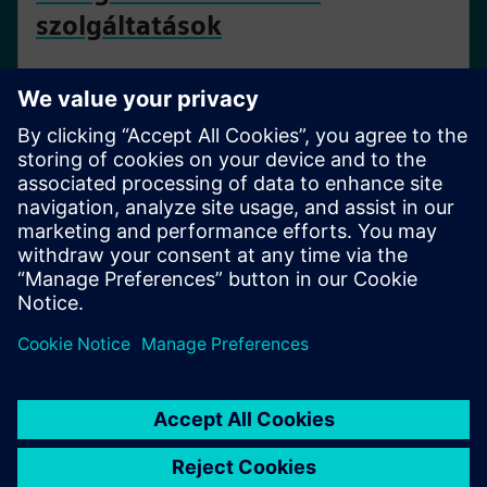
szolgáltatások
Szolgáltatási portfólió a rendszerek életciklusának
minden szakaszában
SIPROTEC védelem a digitális