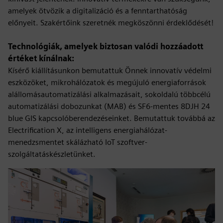
amelyek ötvözik a digitalizáció és a fenntarthatóság
előnyeit. Szakértőink szeretnék megköszönni érdeklődését!
Technológiák, amelyek biztosan valódi hozzáadott
értéket kínálnak:
Kísérő kiállításunkon bemutattuk Önnek innovatív védelmi
eszközöket, mikrohálózatok és megújuló energiaforrások
alállomásautomatizálási alkalmazásait, sokoldalú többcélú
automatizálási dobozunkat (MAB) és SF6-mentes 8DJH 24
blue GIS kapcsolóberendezéseinket. Bemutattuk továbbá az
Electrification X, az intelligens energiahálózat-
menedzsmentet skálázható IoT szoftver-
szolgáltatáskészletünket.