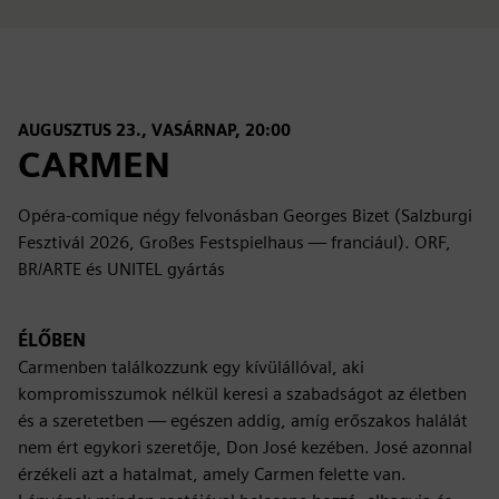
AUGUSZTUS 23., VASÁRNAP, 20:00
CARMEN
Opéra-comique négy felvonásban Georges Bizet (Salzburgi
Fesztivál 2026, Großes Festspielhaus — franciául). ORF,
BR/ARTE és UNITEL gyártás
ÉLŐBEN
Carmenben találkozzunk egy kívülállóval, aki
kompromisszumok nélkül keresi a szabadságot az életben
és a szeretetben — egészen addig, amíg erőszakos halálát
nem ért egykori szeretője, Don José kezében. José azonnal
érzékeli azt a hatalmat, amely Carmen felette van.