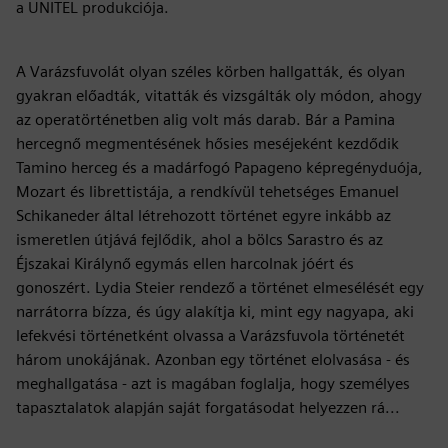
a UNITEL produkciója.
A Varázsfuvolát olyan széles körben hallgatták, és olyan
gyakran előadták, vitatták és vizsgálták oly módon, ahogy
az operatörténetben alig volt más darab. Bár a Pamina
hercegnő megmentésének hősies meséjeként kezdődik
Tamino herceg és a madárfogó Papageno képregényduója,
Mozart és librettistája, a rendkívül tehetséges Emanuel
Schikaneder által létrehozott történet egyre inkább az
ismeretlen útjává fejlődik, ahol a bölcs Sarastro és az
Éjszakai Királynő egymás ellen harcolnak jóért és
gonoszért. Lydia Steier rendező a történet elmesélését egy
narrátorra bízza, és úgy alakítja ki, mint egy nagyapa, aki
lefekvési történetként olvassa a Varázsfuvola történetét
három unokájának. Azonban egy történet elolvasása - és
meghallgatása - azt is magában foglalja, hogy személyes
tapasztalatok alapján saját forgatásodat helyezzen rá...