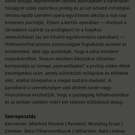
vörös bolygó légmentesen záródó palotájában a határtalan
hiúságról szóló szatirikus prológ és az azt követő mitológiai
témára épülő szerelmi opera együttesen alkotja a mai nap
koherens portréját. Ebben a kettős operában — ötvözve a
társadalmi szatírát (a prológban) és a tragikus
zeneszínházat (az azt követő egyfelvonásos operában) —
Hofmannsthal pontos pontossággal foglalkozik azokkal az
emberekkel, akik úgy gondolják, hogy a pénz mindent
megvásárolhat. Strauss eközben klasszikus stílusban
komponálja az ünnepi „operaelőadást” a prológ vidám élénk
beszélgetése után, amely különböző műfajokat és elődeket
idéz, ezáltal ünnepelve a magas kultúra diadalát. A
paródiáról a személyiségre való áttérés során nagy
intenzitással érezhetjük, hogy a gazdagság felhalmozódása
és az emberi szellem miért két teljesen különböző dolog.
Szereposztás
Karmester: Manfred Honeck | Rendező: Mondtag Ersan |
Zenekar: Bécsi Filharmonikusok | Időtartam: Kate Lindsey