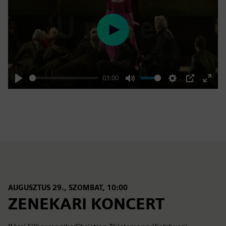
Play
03:00
Play
Mute
Settings
PIP
Enter
fulls
AUGUSZTUS 29., SZOMBAT, 10:00
ZENEKARI KONCERT