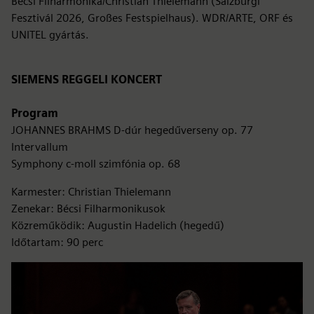
Bécsi Filharmonika/Christian Thielemann (Salzburgi
Fesztivál 2026, Großes Festspielhaus). WDR/ARTE, ORF és
UNITEL gyártás.
SIEMENS REGGELI KONCERT
Program
JOHANNES BRAHMS D-dúr hegedűverseny op. 77
Intervallum
Symphony c-moll szimfónia op. 68
Karmester: Christian Thielemann
Zenekar: Bécsi Filharmonikusok
Közreműködik: Augustin Hadelich (hegedű)
Időtartam: 90 perc