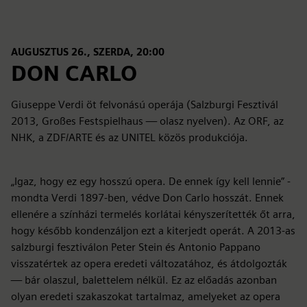
AUGUSZTUS 26., SZERDA, 20:00
DON CARLO
Giuseppe Verdi öt felvonású operája (Salzburgi Fesztivál
2013, Großes Festspielhaus — olasz nyelven). Az ORF, az
NHK, a ZDF/ARTE és az UNITEL közös produkciója.
„Igaz, hogy ez egy hosszú opera. De ennek így kell lennie” -
mondta Verdi 1897-ben, védve Don Carlo hosszát. Ennek
ellenére a színházi termelés korlátai kényszerítették őt arra,
hogy később kondenzáljon ezt a kiterjedt operát. A 2013-as
salzburgi fesztiválon Peter Stein és Antonio Pappano
visszatértek az opera eredeti változatához, és átdolgozták
— bár olaszul, balettelem nélkül. Ez az előadás azonban
olyan eredeti szakaszokat tartalmaz, amelyeket az opera