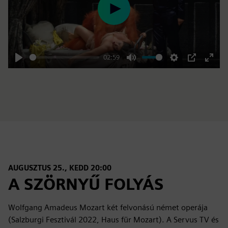
Play
02:59
Play
Mute
Settings
PIP
Enter
fulls
AUGUSZTUS 25., KEDD 20:00
A SZÖRNYŰ FOLYÁS
Wolfgang Amadeus Mozart két felvonású német operája
(Salzburgi Fesztivál 2022, Haus für Mozart). A Servus TV és