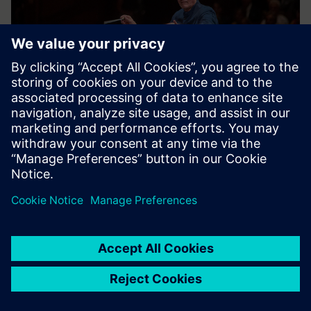
AUGUSZTUS 29., SZOMBAT, 20:00
L'ITALIANA IN ALGÉRIAI
Gioachino Rossini dramma giocoso két felvonásában
(Salzburgi Fesztivál 2018, Haus für Mozart — olasz