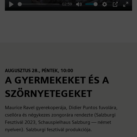
02:59
Play
Mute
Settings
PIP
Enter
fulls
AUGUSZTUS 28., PÉNTEK, 10:00
A GYERMEKEKET ÉS A
SZÖRNYETEGEKET
Maurice Ravel gyerekoperája, Didier Puntos fuvolára,
csellóra és négykezes zongorára rendezte (Salzburgi
Fesztivál 2023, Schauspielhaus Salzburg — német
nyelven). Salzburgi fesztivál produkciója.