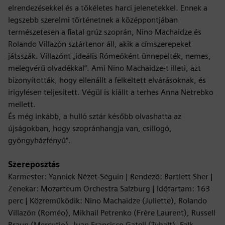
elrendezésekkel és a tökéletes harci jelenetekkel. Ennek a
legszebb szerelmi történetnek a középpontjában
természetesen a fiatal grúz szoprán, Nino Machaidze és
Rolando Villazón sztártenor áll, akik a címszerepeket
játsszák. Villazónt „ideális Rómeóként ünnepelték, nemes,
melegvérű olvadékkal”. Ami Nino Machaidze-t illeti, azt
bizonyították, hogy ellenállt a felkeltett elvárásoknak, és
irigylésen teljesített. Végül is kiállt a terhes Anna Netrebko
mellett.
És még inkább, a hulló sztár később olvashatta az
újságokban, hogy szopránhangja van, csillogó,
gyöngyházfényű”.
Szereposztás
Karmester: Yannick Nézet-Séguin | Rendező: Bartlett Sher |
Zenekar: Mozarteum Orchestra Salzburg | Időtartam: 163
perc | Közreműködik: Nino Machaidze (Juliette), Rolando
Villazón (Roméo), Mikhail Petrenko (Frère Laurent), Russell
Braun (Mercutio), Juan Francisco Gatell (Tybalt), Falk