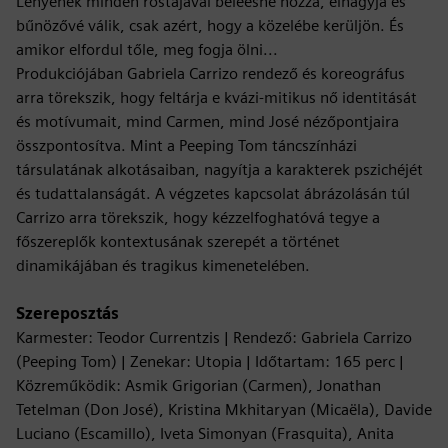
Lényének minden rostájával beleesne hozzá, elhagyja és
bűnözővé válik, csak azért, hogy a közelébe kerüljön. És
amikor elfordul tőle, meg fogja ölni...
Produkciójában Gabriela Carrizo rendező és koreográfus
arra törekszik, hogy feltárja e kvázi-mitikus nő identitását
és motívumait, mind Carmen, mind José nézőpontjaira
összpontosítva. Mint a Peeping Tom táncszínházi
társulatának alkotásaiban, nagyítja a karakterek pszichéjét
és tudattalanságát. A végzetes kapcsolat ábrázolásán túl
Carrizo arra törekszik, hogy kézzelfoghatóvá tegye a
főszereplők kontextusának szerepét a történet
dinamikájában és tragikus kimenetelében.
Szereposztás
Karmester: Teodor Currentzis | Rendező: Gabriela Carrizo
(Peeping Tom) | Zenekar: Utopia | Időtartam: 165 perc |
Közreműködik: Asmik Grigorian (Carmen), Jonathan
Tetelman (Don José), Kristina Mkhitaryan (Micaëla), Davide
Luciano (Escamillo), Iveta Simonyan (Frasquita), Anita