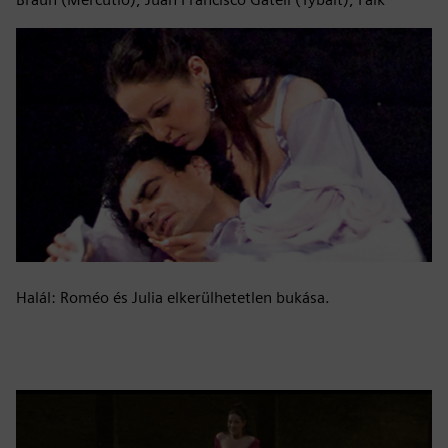
Halál: Roméo és Julia elkerülhetetlen bukása.