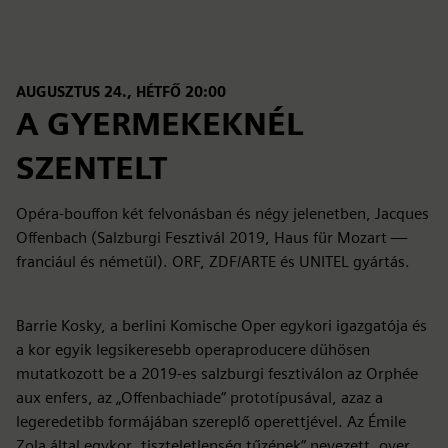
AUGUSZTUS 24., HÉTFŐ 20:00
A GYERMEKEKNÉL
SZENTELT
Opéra-bouffon két felvonásban és négy jelenetben, Jacques
Offenbach (Salzburgi Fesztivál 2019, Haus für Mozart —
franciául és németül). ORF, ZDF/ARTE és UNITEL gyártás.
Barrie Kosky, a berlini Komische Oper egykori igazgatója és
a kor egyik legsikeresebb operaproducere dühösen
mutatkozott be a 2019-es salzburgi fesztiválon az Orphée
aux enfers, az „Offenbachiade” prototípusával, azaz a
legeredetibb formájában szereplő operettjével. Az Émile
Zola által egykor „tiszteletlenség tűzének” nevezett „over