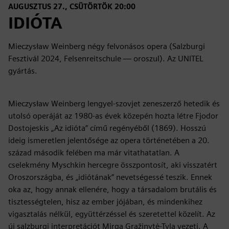
AUGUSZTUS 27., CSÜTÖRTÖK 20:00
IDIÓTA
Mieczysław Weinberg négy felvonásos opera (Salzburgi
Fesztivál 2024, Felsenreitschule — oroszul). Az UNITEL
gyártás.
Mieczysław Weinberg lengyel-szovjet zeneszerző hetedik és
utolsó operáját az 1980-as évek közepén hozta létre Fjodor
Dostojeskis „Az idióta” című regényéből (1869). Hosszú
ideig ismeretlen jelentősége az opera történetében a 20.
század második felében ma már vitathatatlan. A
cselekmény Myschkin hercegre összpontosít, aki visszatért
Oroszországba, és „idiótának” nevetségessé teszik. Ennek
oka az, hogy annak ellenére, hogy a társadalom brutális és
tisztességtelen, hisz az ember jójában, és mindenkihez
vigasztalás nélkül, együttérzéssel és szeretettel közelít. Az
új salzburgi interpretációt Mirga Gražinytė-Tyla vezeti. A