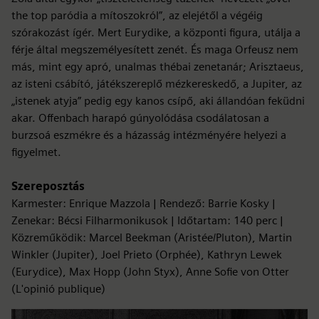
the top paródia a mítoszokról”, az elejétől a végéig
szórakozást ígér. Mert Eurydike, a központi figura, utálja a
férje által megszemélyesített zenét. És maga Orfeusz nem
más, mint egy apró, unalmas thébai zenetanár; Arisztaeus,
az isteni csábító, játékszereplő mézkereskedő, a Jupiter, az
„istenek atyja” pedig egy kanos csípő, aki állandóan feküdni
akar. Offenbach harapó gúnyolódása csodálatosan a
burzsoá eszmékre és a házasság intézményére helyezi a
figyelmet.
Szereposztás
Karmester: Enrique Mazzola | Rendező: Barrie Kosky |
Zenekar: Bécsi Filharmonikusok | Időtartam: 140 perc |
Közreműködik: Marcel Beekman (Aristée/Pluton), Martin
Winkler (Jupiter), Joel Prieto (Orphée), Kathryn Lewek
(Eurydice), Max Hopp (John Styx), Anne Sofie von Otter
(L'opinió publique)