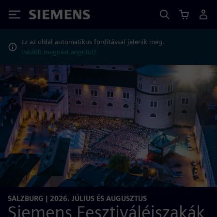
Siemens
Ez az oldal automatikus fordítással jelenik meg.
Inkább megnézi angolul?
SALZBURG | 2026. JÚLIUS ÉS AUGUSZTUS
Siemens Fesztiváléjszakák