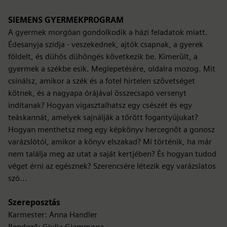
SIEMENS GYERMEKPROGRAM
A gyermek morgóan gondolkodik a házi feladatok miatt.
Édesanyja szidja - veszekednek, ajtók csapnak, a gyerek
földelt, és dühös dühöngés következik be. Kimerült, a
gyermek a székbe esik. Meglepetésére, oldalra mozog. Mit
csinálsz, amikor a szék és a fotel hirtelen szövetséget
kötnek, és a nagyapa órájával összecsapó versenyt
indítanak? Hogyan vigasztalhatsz egy csészét és egy
teáskannát, amelyek sajnálják a törött fogantyújukat?
Hogyan menthetsz meg egy képkönyv hercegnőt a gonosz
varázslótól, amikor a könyv elszakad? Mi történik, ha már
nem találja meg az utat a saját kertjében? És hogyan tudod
véget érni az egésznek? Szerencsére létezik egy varázslatos
szó...
Szereposztás
Karmester: Anna Handler
Rendező: Giulia Giammona