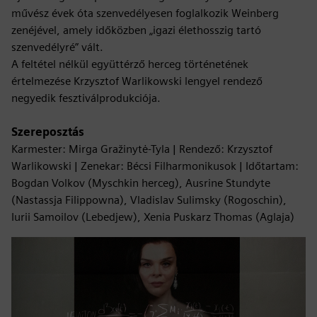
művész évek óta szenvedélyesen foglalkozik Weinberg
zenéjével, amely időközben „igazi élethosszig tartó
szenvedélyré” vált.
A feltétel nélkül együttérző herceg történetének
értelmezése Krzysztof Warlikowski lengyel rendező
negyedik fesztiválprodukciója.
Szereposztás
Karmester: Mirga Gražinytė-Tyla | Rendező: Krzysztof
Warlikowski | Zenekar: Bécsi Filharmonikusok | Időtartam:
Bogdan Volkov (Myschkin herceg), Ausrine Stundyte
(Nastassja Filippowna), Vladislav Sulimsky (Rogoschin),
Iurii Samoilov (Lebedjew), Xenia Puskarz Thomas (Aglaja)