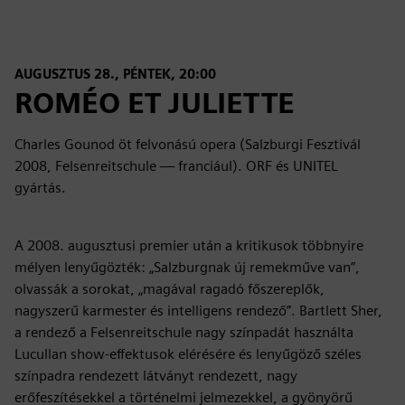
AUGUSZTUS 28., PÉNTEK, 20:00
ROMÉO ET JULIETTE
Charles Gounod öt felvonású opera (Salzburgi Fesztivál
2008, Felsenreitschule — franciául). ORF és UNITEL
gyártás.
A 2008. augusztusi premier után a kritikusok többnyire
mélyen lenyűgözték: „Salzburgnak új remekműve van”,
olvassák a sorokat, „magával ragadó főszereplők,
nagyszerű karmester és intelligens rendező”. Bartlett Sher,
a rendező a Felsenreitschule nagy színpadát használta
Lucullan show-effektusok elérésére és lenyűgöző széles
színpadra rendezett látványt rendezett, nagy
erőfeszítésekkel a történelmi jelmezekkel, a gyönyörű