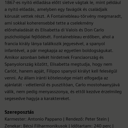
1867-es nyitó előadása előtt sietve vágtak le, mint például
a nyitó előadás, amelyben egy favágók és családjaik
kórusát vettek részt. A Fontainebleau-törvény megmaradt,
ami sokkal koherensebbé tette a cselekmény
előrehaladását és Elisabetta di Valois és Don Carlo
pszichológiai fejlődését. Fontainebleau erdőben, ahol a
francia király lánya találkozik jegyesével, a spanyol
infantével, a pár megkapja az egyetlen boldogságukat.
Amikor azonban békét hirdetnek Franciaország és
Spanyolország között, Elisabetta megtudja, hogy nem
Carlót, hanem apját, Filippo spanyol királyt kell feleségül
venni. Az állam iránti kötelessége miatt elfogadja az
ajánlatát - véletlenül és pusztítóan, Carlo mostohaanyjává
válik, nem pedig menyasszonya, és ettől kezdve érzelmileg
segesedve hagyja a karaktereket.
Szereposztás
Karmester: Antonio Pappano | Rendező: Peter Stein |
Zenekar: Bécsi Filharmonikusok | Időtartam: 240 perc |