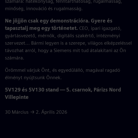
számára: hatékonyság, fenntarthatóság, rugalmasság,
minőség, innováció és rugalmasság.
Ne jöjjön csak egy demonstrációra. Gyere és
tapasztalj meg egy történetet.
CEO, ipari igazgató,
gyártásvezető, mérnök, digitális szakértő, intézményi
szervezet... Bármi legyen is a szerepe, világos elképzeléssel
távozhat arról, hogy a Siemens mit tud átalakítani az Ön
számára.
Örömmel várjuk Önt, és egyedülálló, magával ragadó
élményt nyújtsunk Önnek.
5V129 és 5V130 stand — 5. csarnok, Párizs Nord
Villepinte
30 Március → 2. Április 2026