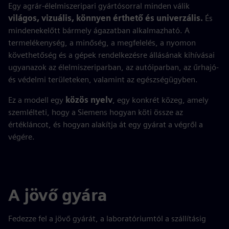
Egy agrár-élelmiszeripari gyártósorral minden válik
világos, vizuális, könnyen érthető és univerzális.
És
mindenekelőtt bármely ágazatban alkalmazható. A
termelékenység, a minőség, a megfelelés, a nyomon
követhetőség és a gépek rendelkezésre állásának kihívásai
ugyanazok az élelmiszeriparban, az autóiparban, az űrhajó-
és védelmi területeken, valamint az egészségügyben.
Ez a modell egy
közös nyelv
, egy konkrét közeg, amely
szemlélteti, hogy a Siemens hogyan köti össze az
értékláncot, és hogyan alakítja át egy gyárat a végről a
végére.
A jövő gyára
Fedezze fel a jövő gyárát, a laboratóriumtól a szállításig