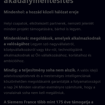
akadálymentesítés
Mindenhol: a hozzád közeli hálózat ereje
Helyi csapatok, elkötelezett partnerek, nemzeti jelenlét
minden projekt támogatására, bárhol is legyen.
Mindenkinek: megoldások, amelyek alkalmazkodnak
a valóságához
Legyen szó nagyvállalatról,
középvállalkozásról vagy kkv-ról, technológiáink
alkalmazkodnak az Ön vállalkozásához, korlátaihoz és
ambícióihoz.
Mindig: a teljesítmény soha nem alszik.
A valós idejű
adatvisszajelzésnek és a mesterséges intelligenciának
köszönhetően megoldásaink garantálják a folyamatosságot
a nap 24 Minden váratlan eseményre számítunk, hogy a
vonalainak soha nem kell megállniuk.
A Siemens France több mint 175 éve támogatja a