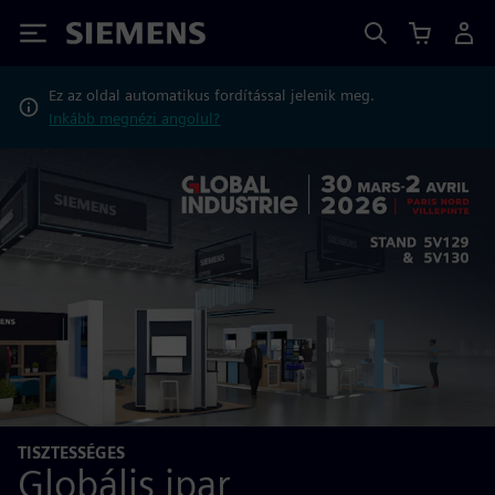
Siemens
Ez az oldal automatikus fordítással jelenik meg.
Inkább megnézi angolul?
TISZTESSÉGES
Globális ipar