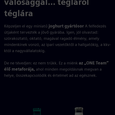
valósággal... tégláról
téglára
Képzeljen el egy miniatű
joghurt gyártósor
A felfedezés
útjaként tervezték a jövő gyárába. Igen, jól olvastad:
szórakoztató, oktató, magával ragadó élmény, amely
mindenkinek vonzó, az ipari vezetőktől a hallgatókig, a kkv-
któl a nagyvállalatokig.
De ne tévedjen: ez nem trükk. Ez a miénk
az „ONE Team”
élő metaforája,
ahol minden megoldásnak megvan a
helye, összekapcsolódik és értelmet ad az egésznek.