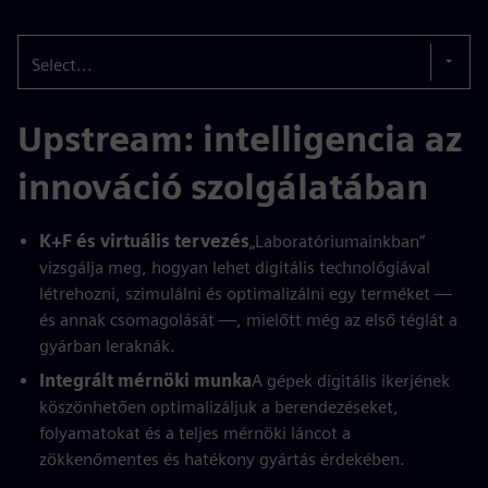
Select...
Upstream: intelligencia az
innováció szolgálatában
K+F és virtuális tervezés
„Laboratóriumainkban”
vizsgálja meg, hogyan lehet digitális technológiával
létrehozni, szimulálni és optimalizálni egy terméket —
és annak csomagolását —, mielőtt még az első téglát a
gyárban leraknák.
Integrált mérnöki munka
A gépek digitális ikerjének
köszönhetően optimalizáljuk a berendezéseket,
folyamatokat és a teljes mérnöki láncot a
zökkenőmentes és hatékony gyártás érdekében.