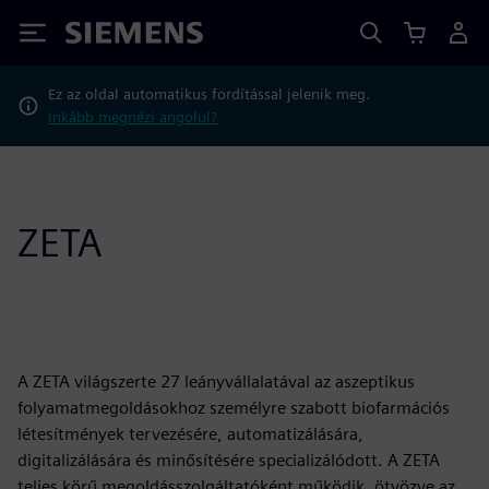
Siemens
Ez az oldal automatikus fordítással jelenik meg.
Inkább megnézi angolul?
ZETA
A ZETA világszerte 27 leányvállalatával az aszeptikus
folyamatmegoldásokhoz személyre szabott biofarmációs
létesítmények tervezésére, automatizálására,
digitalizálására és minősítésére specializálódott. A ZETA
teljes körű megoldásszolgáltatóként működik, ötvözve az