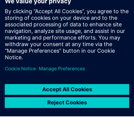
FrameWORKS
Az összes mérnöki tudományág zökkenőmentes integrálása
minden projektfázisban egy közös szoftverkeretben.
További információk