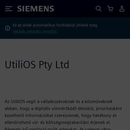
Siemens
Ez az oldal automatikus fordítással jelenik meg.
Inkább megnézi angolul?
UtiliOS Pty Ltd
Az UtiliOS segít a vállalkozásoknak és a közműveknek
abban, hogy a digitális vízmérőkből éleslátó, prioritásként
kezelhető információkat szerezzenek, hogy hatékony és
ellenőrizhető víz- és költségmegtakarítást érjenek el.
Bármely IoT-naplóról gyűjt adatokat, és számos okos