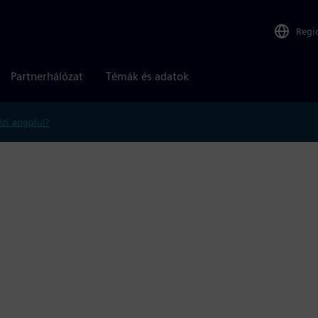
Regi
Partnerhálózat
Témák és adatok
zi angolul?