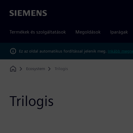
Siemens
Termékek és szolgáltatások
Megoldások
Iparágak
Ez az oldal automatikus fordítással jelenik meg.
Inkább megné
Ecosystem
Trilogis
Home
Trilogis