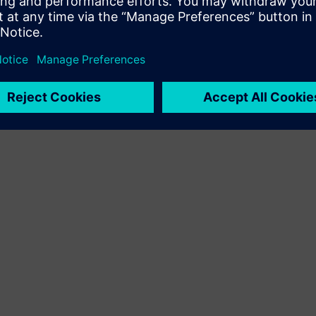
számára a Siemens Xcelerator termék és a saját termék
integrálásával