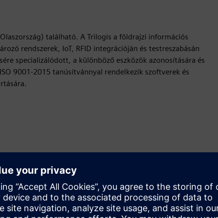
laszország) található. A Trilogis a földrajzi információs
ározó rendszerek, IoT, RFID integrációján és testreszabásán
ésére specializálódott, a különböző eszközök azonosítására és
is ISO 9001-2015 tanúsítvánnyal rendelkezik szoftverek és
rtására.
Mozgás
Build
Új termék létrehozásával bővíti vagy építi
teremékkínálatát a Siemens Xcelerator termékre /
megoldásra építve, illetve új megoldást hoz létre ügyfelek