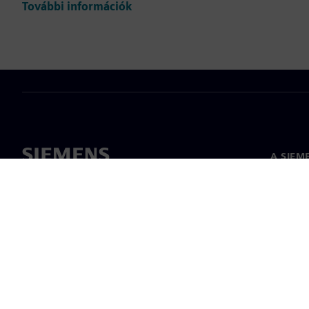
További információk
A SIEM
Rólunk
Vezetős
Hírek és