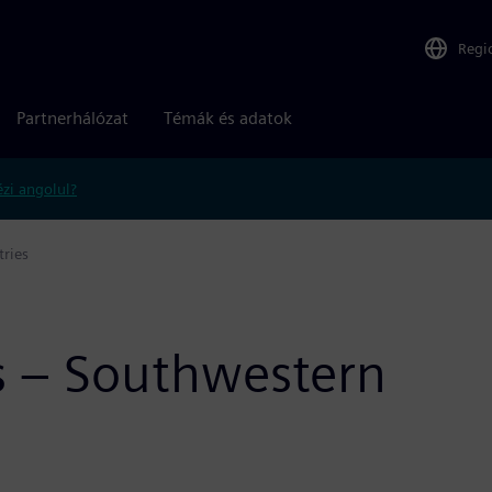
Regi
Partnerhálózat
Témák és adatok
zi angolul?
ries
s – Southwestern