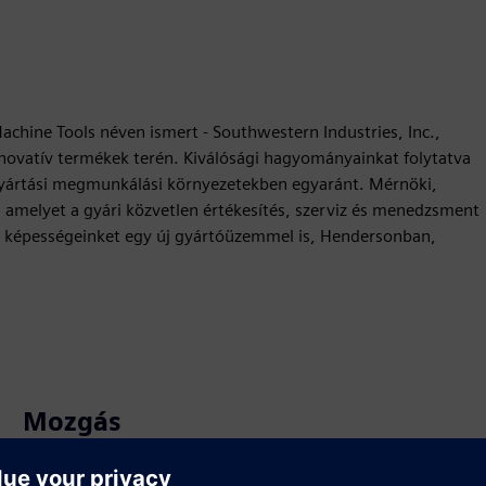
chine Tools néven ismert - Southwestern Industries, Inc.,
nnovatív termékek terén. Kiválósági hagyományainkat folytatva
 gyártási megmunkálási környezetekben egyaránt. Mérnöki,
ó, amelyet a gyári közvetlen értékesítés, szerviz és menedzsment
k képességeinket egy új gyártóüzemmel is, Hendersonban,
Mozgás
Build