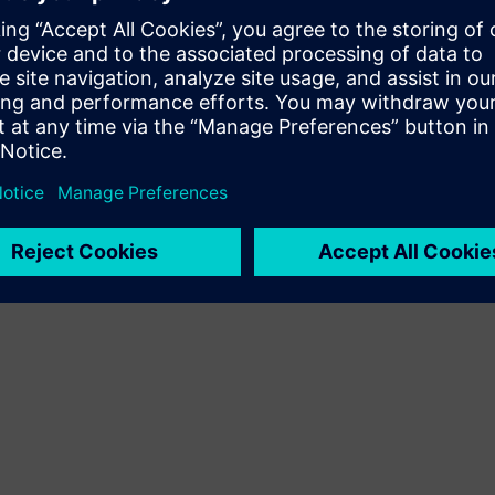
Új termék létrehozásával bővíti vagy építi
teremékkínálatát a Siemens Xcelerator termékre /
megoldásra építve, illetve új megoldást hoz létre ügyfelek
számára a Siemens Xcelerator termék és a saját termék
integrálásával
Service
Olyan szolgáltatást nyújt a Siemens Xcelerator termékhez
/ megoldáshoz, amely segít az ügyfélnek annak
megvalósításában, integrálásában, üzemeltetésében,
illetve karbantartásában