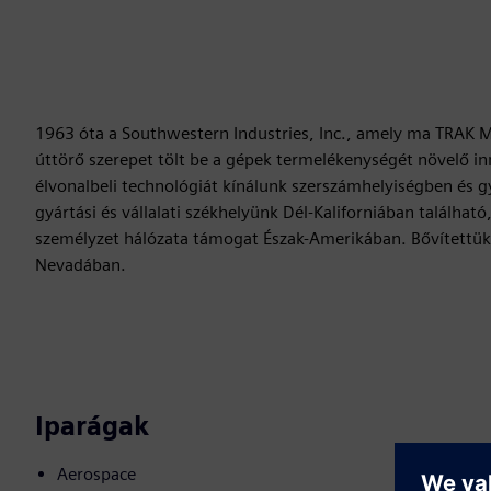
1963 óta a Southwestern Industries, Inc., amely ma TRAK Ma
úttörő szerepet tölt be a gépek termelékenységét növelő i
élvonalbeli technológiát kínálunk szerszámhelyiségben és
gyártási és vállalati székhelyünk Dél-Kaliforniában találhat
személyzet hálózata támogat Észak-Amerikában. Bővítettü
Nevadában.
Iparágak
Aerospace