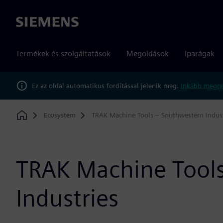
Siemens
Termékek és szolgáltatások
Megoldások
Iparágak
Ez az oldal automatikus fordítással jelenik meg.
Inkább megné
Ecosystem
TRAK Machine Tools – Southwestern Indust
Home
TRAK Machine Tool
Industries