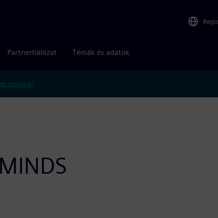
Regi
Partnerhálózat
Témák és adatok
zi angolul?
 MINDS