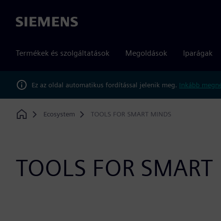
Siemens
Termékek és szolgáltatások
Megoldások
Iparágak
Ez az oldal automatikus fordítással jelenik meg.
Inkább megné
Ecosystem
TOOLS FOR SMART MINDS
Home
TOOLS FOR SMART