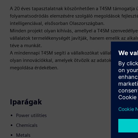
A 20 éves tapasztalatnak köszönhetően a T4SM támogatja ügy
folyamatsodródás elemzésére szolgáló megoldások fejleszté
intelligenciával, elsősorban Olaszországban.
Minden projekt olyan kihívás, amellyel a T4SM szenvedélly
vállalatok termelékenységét javítják, hanem emelik az alka
téve a munkát.
A mindennapi T4SM segíti a vállalkozókat vállalataik term
olyan innovációkkal, amelyek ötvözik az adatokat, a techno
megoldása érdekében.
Iparágak
Power utilities
Chemicals
Metals