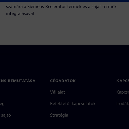
számára a Siemens Xcelerator termék és a saját termék
integrálásával
ENS BEMUTATÁSA
CÉGADATOK
KAPC
Vállalat
Kapcs
ég
Befektetői kapcsolatok
Irodák
 sajtó
Stratégia