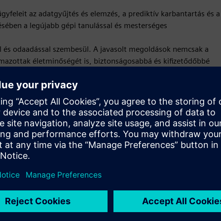
feleit az adatgyűjtés és elemzés, a prediktív karbantartás és a
sében a legújabb gépi tanulással és mesterséges
el és odaadással szembesül. A javasolt megoldások nemcsak a
lmazottak életminőségét is, biztonságosabbá és kifizetődőbbé
elékenységének és alkalmazottaik életminőségének javításában
lógiát, a tervezést és az embereket a valós problémák
Mozgás
Build
Új termék létrehozásával bővíti vagy építi
teremékkínálatát a Siemens Xcelerator termékre /
megoldásra építve, illetve új megoldást hoz létre ügyfelek