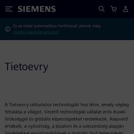
Siemens
Ez az oldal automatikus fordítással jelenik meg.
Inkább megnézi angolul?
Tietoevry
A Tietoevry céltudatos technológiát hoz létre, amely végleg
feltalálja a világot. Vezető technológiai vállalat erős északi
örökséggel és globális képességekkel rendelkezik. Alapvető
értékeik, a nyitottság, a bizalom és a sokszínűség alapján
ügyfeleikkel együttműködnek a digitális jövő fejlesztésén,