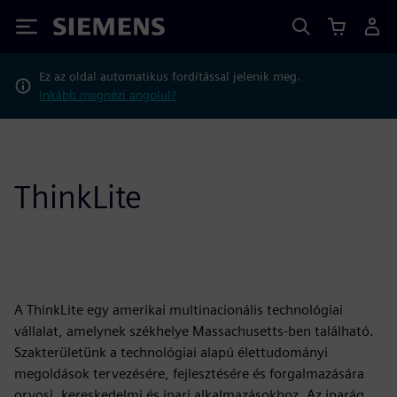
Siemens
Ez az oldal automatikus fordítással jelenik meg.
Inkább megnézi angolul?
ThinkLite
A ThinkLite egy amerikai multinacionális technológiai
vállalat, amelynek székhelye Massachusetts-ben található.
Szakterületünk a technológiai alapú élettudományi
megoldások tervezésére, fejlesztésére és forgalmazására
orvosi, kereskedelmi és ipari alkalmazásokhoz. Az iparág