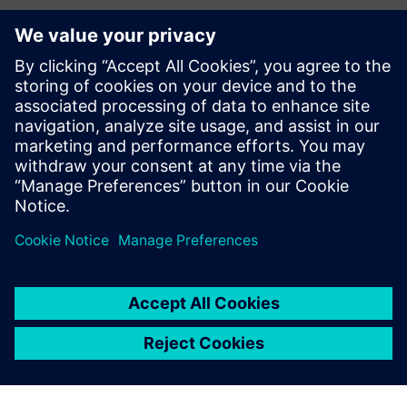
IAQ sensor technologies
A moduláris IAQ érzékelő megoldást kereső Siemens
ügyfelei kihasználhatják a ThinkLite Flair IAQ érzékelő
platform kínálatát. A Siemens és a ThinkLite olyan
integrációt hoz létre, amely lehetővé teszi ügyfeleink
számára, hogy való...
További információk