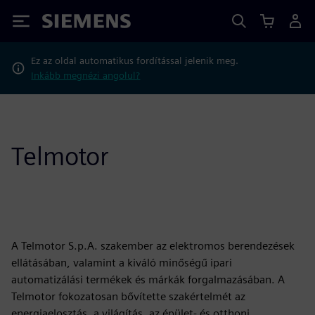
Siemens
Ez az oldal automatikus fordítással jelenik meg.
Inkább megnézi angolul?
Telmotor
A Telmotor S.p.A. szakember az elektromos berendezések
ellátásában, valamint a kiváló minőségű ipari
automatizálási termékek és márkák forgalmazásában. A
Telmotor fokozatosan bővítette szakértelmét az
energiaelosztás, a világítás, az épület- és otthoni