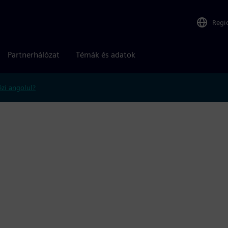
Regi
Partnerhálózat
Témák és adatok
zi angolul?