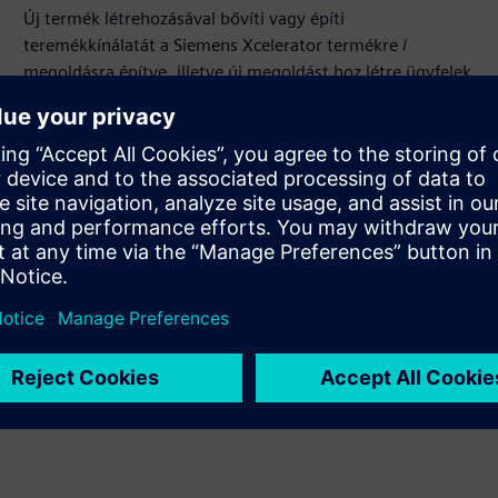
Új termék létrehozásával bővíti vagy építi
teremékkínálatát a Siemens Xcelerator termékre /
megoldásra építve, illetve új megoldást hoz létre ügyfelek
számára a Siemens Xcelerator termék és a saját termék
integrálásával