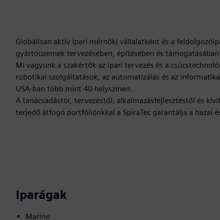
Globálisan aktív ipari mérnöki vállalatként és a feldolgoz
gyártóüzemek tervezésében, építésében és támogatásában r
Mi vagyunk a szakértők az ipari tervezés és a csúcstechnoló
robotikai szolgáltatások, az automatizálás és az informatik
USA-ban több mint 40 helyszínen.
A tanácsadástól, tervezéstől, alkalmazásfejlesztéstől és ki
terjedő átfogó portfóliónkkal a SpiraTec garantálja a hazai 
Iparágak
Marine