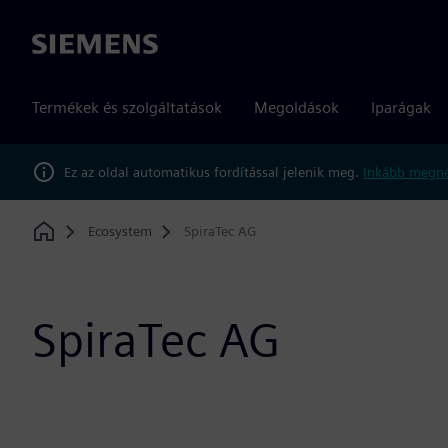
Siemens
Termékek és szolgáltatások
Megoldások
Iparágak
Ez az oldal automatikus fordítással jelenik meg.
Inkább megné
Ecosystem
SpiraTec AG
Home
SpiraTec AG