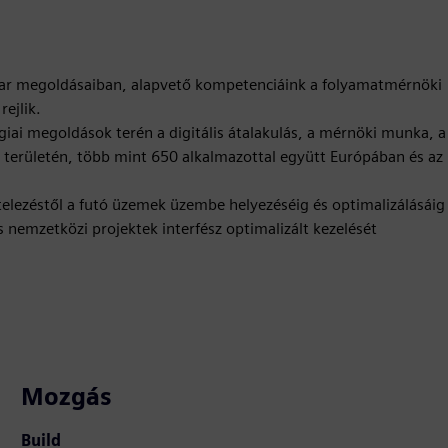
óipar megoldásaiban, alapvető kompetenciáink a folyamatmérnöki
ejlik.
giai megoldások terén a digitális átalakulás, a mérnöki munka, a
a területén, több mint 650 alkalmazottal együtt Európában és az
vitelezéstől a futó üzemek üzembe helyezéséig és optimalizálásáig
és nemzetközi projektek interfész optimalizált kezelését
Mozgás
Build