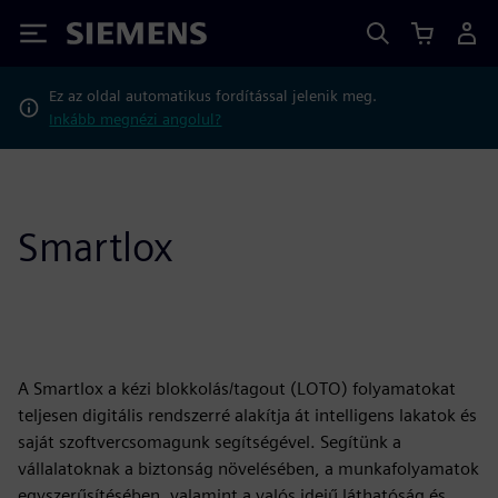
Siemens
Ez az oldal automatikus fordítással jelenik meg.
Inkább megnézi angolul?
Smartlox
A Smartlox a kézi blokkolás/tagout (LOTO) folyamatokat
teljesen digitális rendszerré alakítja át intelligens lakatok és
saját szoftvercsomagunk segítségével. Segítünk a
vállalatoknak a biztonság növelésében, a munkafolyamatok
egyszerűsítésében, valamint a valós idejű láthatóság és