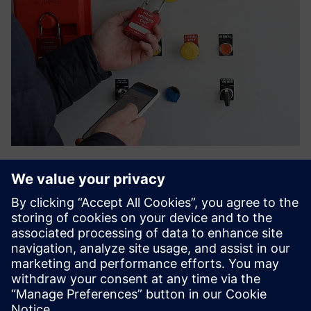
Nyckel Digital LOTO
Cserélje ki a papírengedélyeket és a lakatkáoszt a Nyckel by
Smartlox segítségével — felhőkezelt digitális
zárolás/tagout, amely valós idejű láthatóságot,
manipulálásbiztos ellenőrzési nyomvonalakat és fizikai
elszigeteltséget biz...
További információk