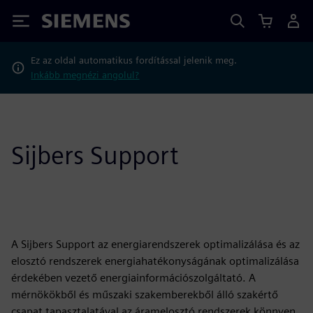
Siemens
Ez az oldal automatikus fordítással jelenik meg.
Inkább megnézi angolul?
Sijbers Support
A Sijbers Support az energiarendszerek optimalizálása és az
elosztó rendszerek energiahatékonyságának optimalizálása
érdekében vezető energiainformációszolgáltató. A
mérnökökből és műszaki szakemberekből álló szakértő
csapat tapasztalatával az áramelosztó rendszerek könnyen