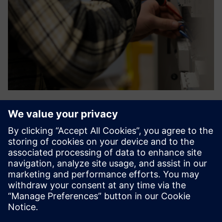
Energy management
A SENTRON Digital ecosystem a legújabb, legkorszerűbb
technológiával együttműködve átláthatóvá teszi az
áramelosztást. Az energiafogyasztás adataival
optimalizálható az energiahatékonyság. A védőeszközök
adataival elkerülhetők a m...
További információk