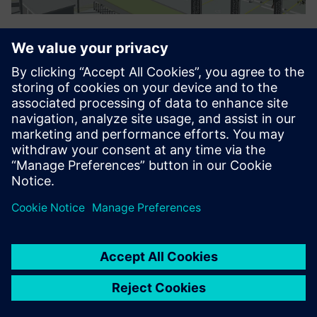
Electrical Engineering BIM
Az épületinformációs modellezés (BIM) úttörőjeként
használjuk a projektek nagy pontossággal és
hatékonysággal történő tervezésére és végrehajtására. Az
építkezés megkezdése előtt gyakorlatilag építve
csökkentjük a konfliktusokat, ...
További információk