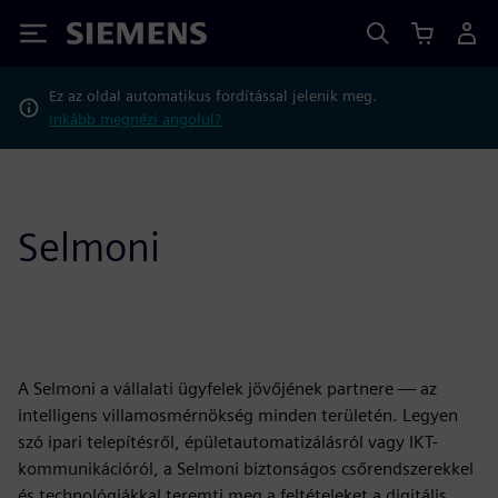
Siemens
Ez az oldal automatikus fordítással jelenik meg.
Inkább megnézi angolul?
Selmoni
A Selmoni a vállalati ügyfelek jövőjének partnere — az
intelligens villamosmérnökség minden területén. Legyen
szó ipari telepítésről, épületautomatizálásról vagy IKT-
kommunikációról, a Selmoni biztonságos csőrendszerekkel
és technológiákkal teremti meg a feltételeket a digitális