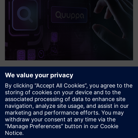
Quuppa
A Quuppa lehetővé teszi az emberek és eszközök rendkívül
pontos és valós idejű nyomon követését, még összetett
beltéri környezetben is. A Quuppa nyomon követheti a
Bluetooth-címkéket és eszközöket, például
vonalkódolvasókat vagy m...
További információk