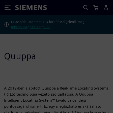
Siemens
Ez az oldal automatikus fordítással jelenik meg.
Inkább megnézi angolul?
Quuppa
A 2012-ben alapított Quuppa a Real-Time Locating Systems
(RTLS) technológia vezető szolgáltatója. A Quuppa
Intelligent Locating System™ kiváló valós idejű
pontosságáról ismert. Ez egy megbízható és skálázható
platform a helyalapú megoldásokhoz. A Quuppa Ecosystem