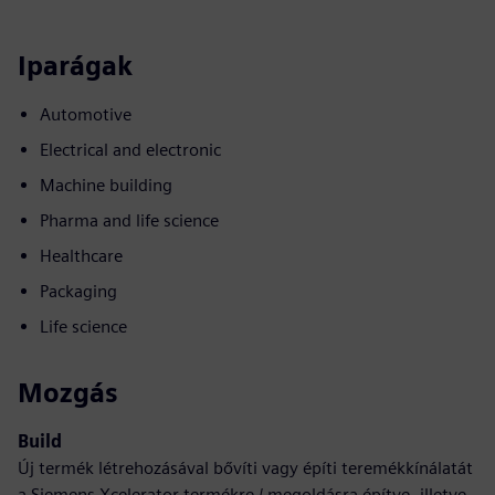
Iparágak
Automotive
Electrical and electronic
Machine building
Pharma and life science
Healthcare
Packaging
Life science
Mozgás
Build
Új termék létrehozásával bővíti vagy építi teremékkínálatát
a Siemens Xcelerator termékre / megoldásra építve, illetve