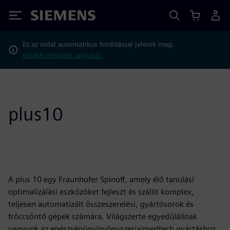
Siemens
Ez az oldal automatikus fordítással jelenik meg.
Inkább megnézi angolul?
plus10
A plus 10 egy Fraunhofer Spinoff, amely élő tanulási
optimalizálási eszközöket fejleszt és szállít komplex,
teljesen automatizált összeszerelési, gyártósorok és
fröccsöntő gépek számára. Világszerte egyedülállóak
vagyunk az egészségügy/gyógyszeria/medtech gyártáshoz