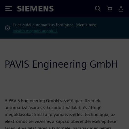
Siemens
Ez az oldal automatikus fordítással jelenik meg.
Inkább megnézi angolul?
PAVIS Engineering GmbH
A PAVIS Engineering GmbH vezető ipari üzemek
automatizálására szakosodott vállalat, és átfogó
megoldásokat kínál a folyamatvezérlési technológia, az
elektromos tervezés és a kapcsolóberendezések építése
terén. A vállalat híres a különféle iparágak igényeihez