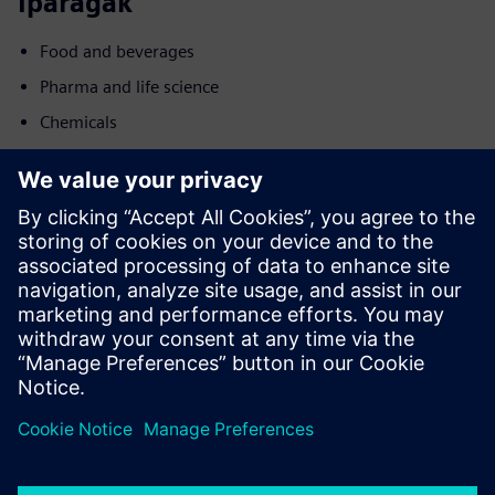
Iparágak
Food and beverages
Pharma and life science
Chemicals
Mozgás
Service
Olyan szolgáltatást nyújt a Siemens Xcelerator termékhez /
megoldáshoz, amely segít az ügyfélnek annak
megvalósításában, integrálásában, üzemeltetésében,
illetve karbantartásában