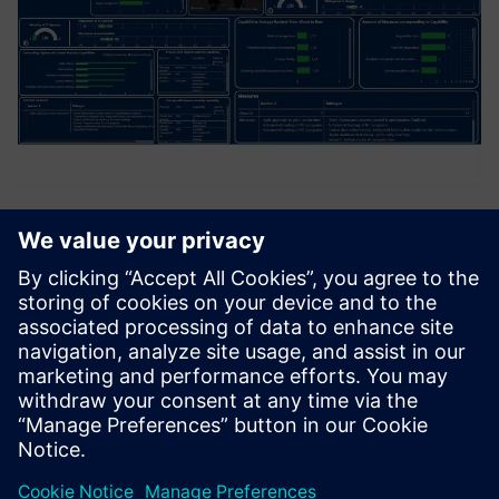
4.0 Maturity Platform
A platform központi pilótafülkét biztosít, amely
összefoglalja a vállalati eredményeket, szabványosítja a
megtett intézkedéseket, és lehetővé teszi az értékelések
lefolytatását. A vállalatok a platformot használhatják saját
webhel...
További információk