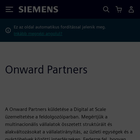
Siemens
Ez az oldal automatikus fordítással jelenik meg.
Inkább megnézi angolul?
Onward Partners
A Onward Partners küldetése a Digital at Scale
üzemeltetése a feldolgozóiparban. Megértjük a
multinacionális vállalatok összetett struktúráit és
alakváltozásokat a vállalatirányítás, az üzleti egységek és a
gyártóhelyek közötti interfészeken. Fedezze fel, hogyan