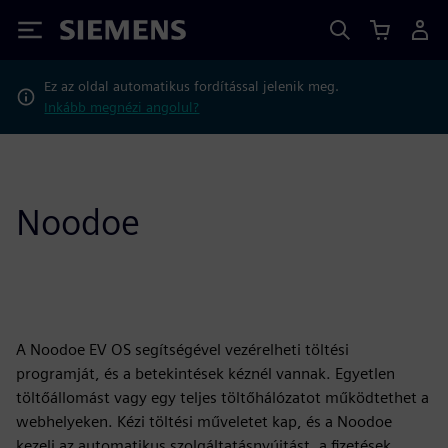
Siemens
Ez az oldal automatikus fordítással jelenik meg.
Inkább megnézi angolul?
Noodoe
A Noodoe EV OS segítségével vezérelheti töltési
programját, és a betekintések kéznél vannak. Egyetlen
töltőállomást vagy egy teljes töltőhálózatot működtethet a
webhelyeken. Kézi töltési műveletet kap, és a Noodoe
kezeli az automatikus szolgáltatásnyújtást, a fizetések