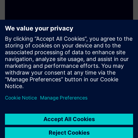
Noodoe EV OS
A Noodoe EV OS egy fejlett felhőalapú EV töltő szoftver
(CMS), amely támogatja a megbízható töltési
szolgáltatásokat, átlagosan 99,9% -os szoftverüzemidő
mellett.
További információk