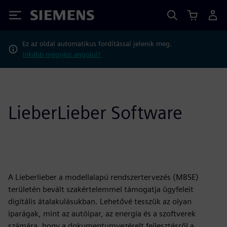
Siemens
Ez az oldal automatikus fordítással jelenik meg.
Inkább megnézi angolul?
LieberLieber Software
A Lieberlieber a modellalapú rendszertervezés (MBSE)
területén bevált szakértelemmel támogatja ügyfeleit
digitális átalakulásukban. Lehetővé tesszük az olyan
iparágak, mint az autóipar, az energia és a szoftverek
számára, hogy a dokumentumvezérelt fejlesztésről a