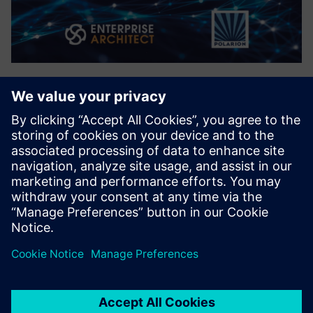
LemonTree.Connect for Polarion
A LemonTree.connect for Polarion segítségével lehetővé
tesszük a végpontok közötti nyomon követhetőséget a
követelmények, az architektúra és a modellezés között. Az
automatizált modellverziókészítés, az integrált
követelmények és ...
További információk