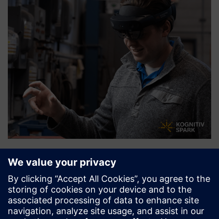
RemoteSpark™
RemoteSpark™ is a mixed reality performance support tool
for deployment on mixed reality headsets including
HoloLens. Workers can instantly access 2D & 3D assets to
support task completion, operational efficiency, and on-