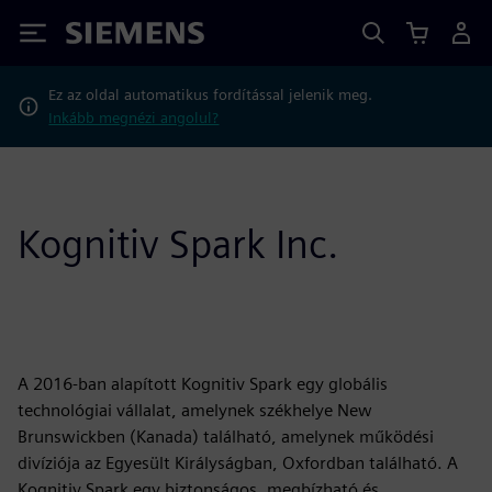
Siemens
Ez az oldal automatikus fordítással jelenik meg.
Inkább megnézi angolul?
Kognitiv Spark Inc.
A 2016-ban alapított Kognitiv Spark egy globális
technológiai vállalat, amelynek székhelye New
Brunswickben (Kanada) található, amelynek működési
divíziója az Egyesült Királyságban, Oxfordban található. A
Kognitiv Spark egy biztonságos, megbízható és