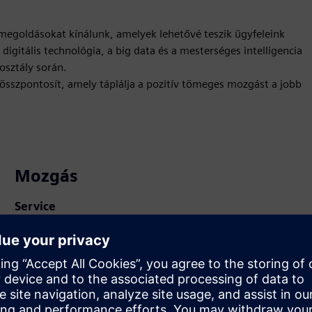
i megoldásokat kínálunk, amelyek lehetővé teszik ügyfeleink
 digitális technológia, a big data és a mesterséges intelligencia
osztály során.
összpontosít, amely táplálja a pozitív tömeges mozgást a jobb
Mozgás
Service
Olyan szolgáltatást nyújt a Siemens Xcelerator termékhez
/ megoldáshoz, amely segít az ügyfélnek annak
megvalósításában, integrálásában, üzemeltetésében,
illetve karbantartásában