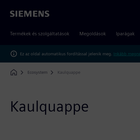
Siemens
Termékek és szolgáltatások
Megoldások
Iparágak
Ez az oldal automatikus fordítással jelenik meg.
Inkább megné
Ecosystem
Kaulquappe
Home
Kaulquappe