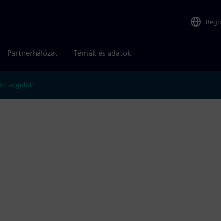
Regi
Partnerhálózat
Témák és adatok
zi angolul?